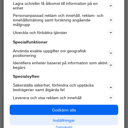
Lagra och/eller få åtkomst till information på en
Sök företag, personer och platser.
enhet
Personanpassad reklam och innehåll, reklam- och
Hitta telefonnummer, adresser, företagsinfo mm.
innehållsmätning samt forskning angående
målgrupp
Utveckla och förbättra tjänster
Marknadsför företaget
på hitta.se
Specialfunktioner
Använda exakta uppgifter om geografisk
Kom igång och annonsera mot
positionering
nya kunder och
Identifiera enheter baserat på information som aktivt
samarbetspartners nära dig.
begärs
Läs mer här
Specialsyften
Säkerställa säkerhet, förhindra och upptäcka
Alla kategorier
Populära sökningar
bedrägerier samt åtgärda fel
Leverera och visa reklam och innehåll
API & Kartor
Annonsera
Logga in
Integritet
Godkänn alla
Om oss
Nödnummer
Inställningar
Dataskydd