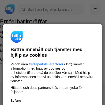
Sök namn, gata, ort, telefon, företag, sökord
Ett fel har inträffat
Om du vill kan du
kontakta hitta.se
och beskriva hur felet
uppstod så att vi lättare och snabbare kan avhjälpa det.
Vänligen försök med följande:
Surfa till
www.hitta.se
Bättre innehåll och tjänster med
Klicka på
Tillbaka-knappen
i webbläsaren och försök igen
hjälp av cookies
Vi beklagar besväret!
Vi och våra
tredjepartsleverantörer
(122) samlar
Till startsidan
information med hjälp av cookies och
enhetsidentifierare då du besöker vår sajt. Med hjälp
av informationen kan vi utveckla vårt innehåll och våra
tjänster.
Hitta.se och dess partners kräver samtycke för
följande:
Syften
Hitta.se - Gratis nummerupplysning.