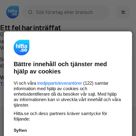
Sök namn, gata, ort, telefon, företag, sökord
Ett fel har inträffat
Om du vill kan du
kontakta hitta.se
och beskriva hur felet
uppstod så att vi lättare och snabbare kan avhjälpa det.
Vänligen försök med följande:
Surfa till
www.hitta.se
Bättre innehåll och tjänster med
Klicka på
Tillbaka-knappen
i webbläsaren och försök igen
hjälp av cookies
Vi beklagar besväret!
Vi och våra
tredjepartsleverantörer
(122) samlar
Till startsidan
information med hjälp av cookies och
enhetsidentifierare då du besöker vår sajt. Med hjälp
av informationen kan vi utveckla vårt innehåll och våra
tjänster.
Hitta.se och dess partners kräver samtycke för
följande:
Syften
Hitta.se - Gratis nummerupplysning.