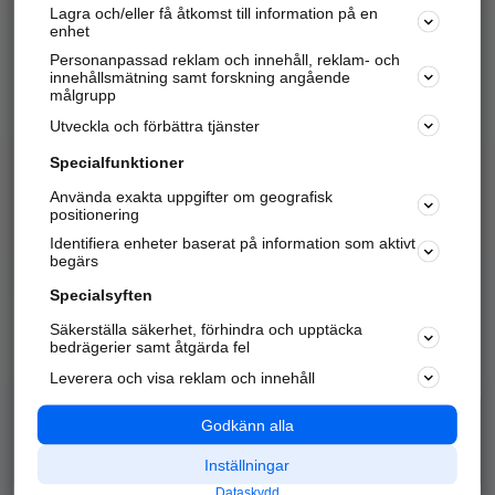
Lagra och/eller få åtkomst till information på en
Sök företag, personer och platser.
enhet
Personanpassad reklam och innehåll, reklam- och
Hitta telefonnummer, adresser, företagsinfo mm.
innehållsmätning samt forskning angående
målgrupp
Utveckla och förbättra tjänster
Marknadsför företaget
på hitta.se
Specialfunktioner
Använda exakta uppgifter om geografisk
Kom igång och annonsera mot
positionering
nya kunder och
Identifiera enheter baserat på information som aktivt
samarbetspartners nära dig.
begärs
Läs mer här
Specialsyften
Säkerställa säkerhet, förhindra och upptäcka
Alla kategorier
Populära sökningar
bedrägerier samt åtgärda fel
Leverera och visa reklam och innehåll
API & Kartor
Annonsera
Logga in
Integritet
Godkänn alla
Om oss
Nödnummer
Inställningar
Dataskydd