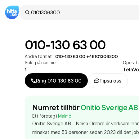
010-130 63 00
Andra format:
010-130 63 00
·
+46101306300
Sökt på nummer
Operat
1
TelaVo
Ring
010-130 63 00
Tipsa oss
Numret tillhör
Onitio Sverige AB
Ett företag i
Malmö
Onitio Sverige AB - Neisa Örebro är verksam in
minskat med 53 personer sedan 2023 då det jobba