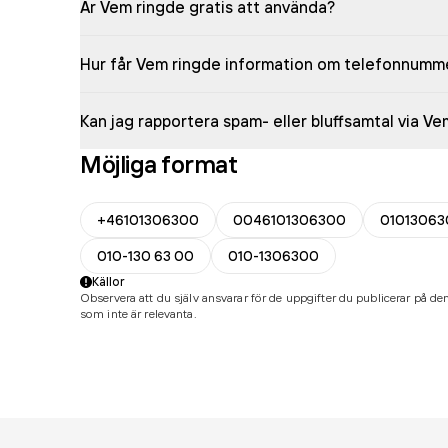
Är Vem ringde gratis att använda?
Hur får Vem ringde information om telefonnumm
Kan jag rapportera spam- eller bluffsamtal via V
Möjliga format
+46101306300
0046101306300
01013063
010-130 63 00
010-1306300
Källor
Observera att du själv ansvarar för de uppgifter du publicerar på den
som inte är relevanta.