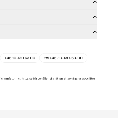
+46 10-130 63 00
tel:+46-10-130-63-00
ig omfattning. hitta.se förbehåller sig rätten att avlägsna uppgifter