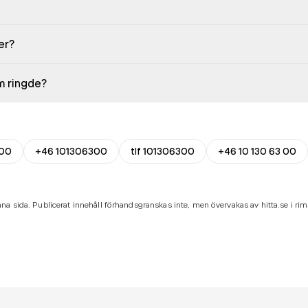
er?
em ringde?
00
+46 101306300
tlf 101306300
+46 10 130 63 00
na sida. Publicerat innehåll förhandsgranskas inte, men övervakas av hitta.se i riml