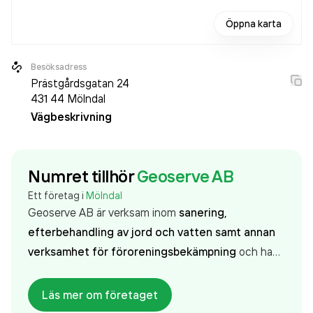
Öppna karta
Besöksadress
Prästgårdsgatan 24
431 44
Mölndal
Vägbeskrivning
Numret tillhör
Geoserve AB
Ett företag i
Mölndal
Geoserve AB är verksam inom
sanering,
efterbehandling av jord och vatten samt annan
verksamhet för föroreningsbekämpning
och hade
totalt 23 anställda 2025. Antalet anställda har ökat
med 5 personer sedan 2024 då det jobbade 18
Läs mer om företaget
personer på företaget. Bolaget är ett aktiebolag