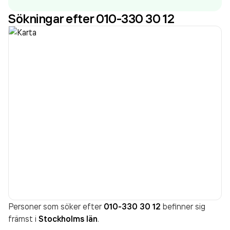
som varit aktivt sedan 2012. Geoserve AB
omsatte
Sökningar efter 010-330 30 12
105 917 000,00 kr
senaste räkenskapsåret (2025).
Personer som söker efter
010-330 30 12
befinner sig
främst i
Stockholms län
.