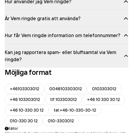
Hur använder jag Vem ringde?
Är Vem ringde gratis att använda?
Hur får Vem ringde information om telefonnummer?
Kan jag rapportera spam- eller bluffsamtal via Vem
ringde?
Möjliga format
+46103303012
0046103303012
0103303012
+46 103303012
tlf 103303012
+46 10 330 30 12
+46 10-330 30 12
tel:+46-10-330-30-12
010-330 30 12
010-3303012
Källor