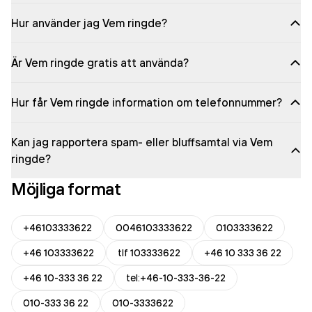
Hur använder jag Vem ringde?
Är Vem ringde gratis att använda?
Hur får Vem ringde information om telefonnummer?
Kan jag rapportera spam- eller bluffsamtal via Vem
ringde?
Möjliga format
+46103333622
0046103333622
0103333622
+46 103333622
tlf 103333622
+46 10 333 36 22
+46 10-333 36 22
tel:+46-10-333-36-22
010-333 36 22
010-3333622