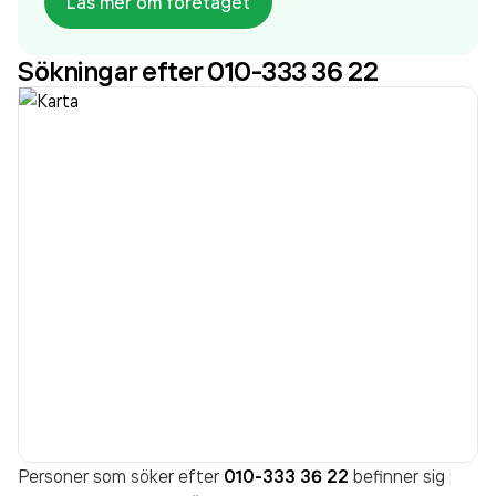
Läs mer om företaget
sedan 2009. Upgrades Education Sweden AB
omsatte 9 613 000,00 kr
senaste räkenskapsåret
Sökningar efter 010-333 36 22
(2025).
Personer som söker efter
010-333 36 22
befinner sig