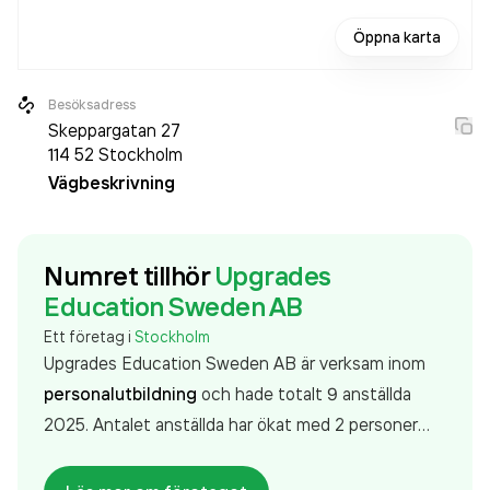
Öppna karta
Besöksadress
Skeppargatan 27
114 52
Stockholm
Vägbeskrivning
Numret tillhör
Upgrades
Education Sweden AB
Ett företag i
Stockholm
Upgrades Education Sweden AB är verksam inom
personalutbildning
och hade totalt 9 anställda
2025. Antalet anställda har ökat med 2 personer
sedan 2024 då det jobbade 7 personer på
företaget. Bolaget är ett aktiebolag som varit aktivt