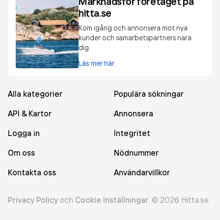
Marknadsför företaget på
hitta.se
Kom igång och annonsera mot nya
kunder och samarbetspartners nära
dig.
Läs mer här
Alla kategorier
Populära sökningar
API & Kartor
Annonsera
Logga in
Integritet
Om oss
Nödnummer
Kontakta oss
Användarvillkor
Privacy Policy
och
Cookie Inställningar
.
©
2026
Hitta.se