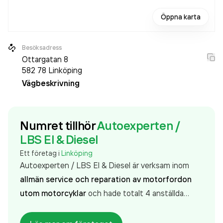
Öppna karta
Besöksadress
Ottargatan 8
582 78
Linköping
Vägbeskrivning
Numret tillhör
Autoexperten /
LBS El & Diesel
Ett företag i
Linköping
Autoexperten / LBS El & Diesel är verksam inom
allmän service och reparation av motorfordon
utom motorcyklar
och hade totalt 4 anställda
2025. Antalet anställda har minskat med 1 person
sedan 2024 då det jobbade 5 personer på