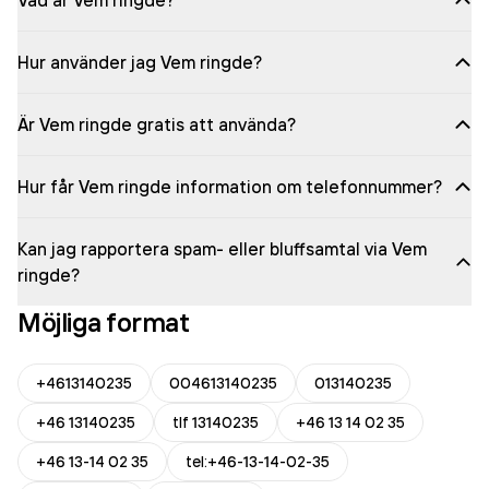
Vad är Vem ringde?
Hur använder jag Vem ringde?
Är Vem ringde gratis att använda?
Hur får Vem ringde information om telefonnummer?
Kan jag rapportera spam- eller bluffsamtal via Vem
ringde?
Möjliga format
+4613140235
004613140235
013140235
+46 13140235
tlf 13140235
+46 13 14 02 35
+46 13-14 02 35
tel:+46-13-14-02-35