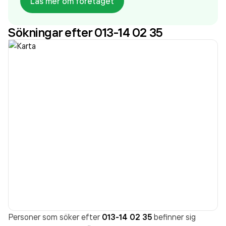
Läs mer om företaget
företaget. Bolaget är ett aktiebolag som varit aktivt
sedan 2013. Autoexperten / LBS El & Diesel
Sökningar efter 013-14 02 35
omsatte 5 428 000,00 kr
senaste räkenskapsåret
(2025).
Personer som söker efter
013-14 02 35
befinner sig