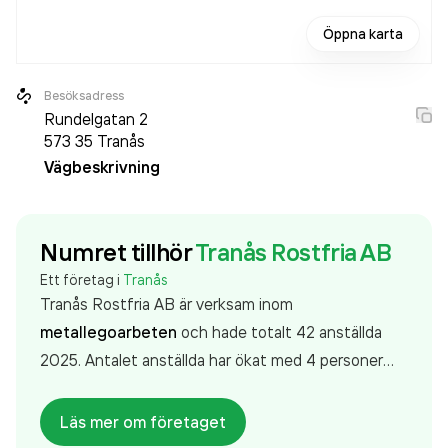
Öppna karta
Besöksadress
Rundelgatan 2
573 35
Tranås
Vägbeskrivning
Numret tillhör
Tranås Rostfria AB
Ett företag i
Tranås
Tranås Rostfria AB är verksam inom
metallegoarbeten
och hade totalt 42 anställda
2025. Antalet anställda har ökat med 4 personer
sedan 2024 då det jobbade 38 personer på
företaget. Bolaget är ett aktiebolag som varit aktivt
Läs mer om företaget
sedan 1972. Tranås Rostfria AB
omsatte