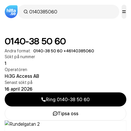
0140-38 50 60
Andra format:
0140-38 50 60
·
+46140385060
Sökt på nummer
1
Operatören
Hi3G Access AB
Senast sökt på
16 april 2026
Ring
0140-38 50 60
Tipsa oss