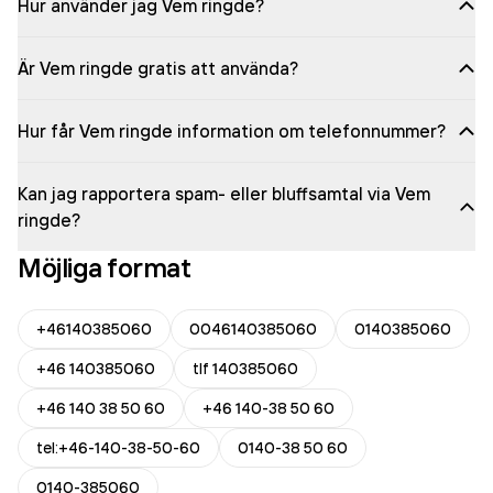
Hur använder jag Vem ringde?
Är Vem ringde gratis att använda?
Hur får Vem ringde information om telefonnummer?
Kan jag rapportera spam- eller bluffsamtal via Vem
ringde?
Möjliga format
+46140385060
0046140385060
0140385060
+46 140385060
tlf 140385060
+46 140 38 50 60
+46 140-38 50 60
tel:+46-140-38-50-60
0140-38 50 60
0140-385060