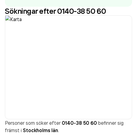
92 229 000,00 kr
senaste räkenskapsåret (2025).
Sökningar efter 0140-38 50 60
Personer som söker efter
0140-38 50 60
befinner sig
främst i
Stockholms län
.