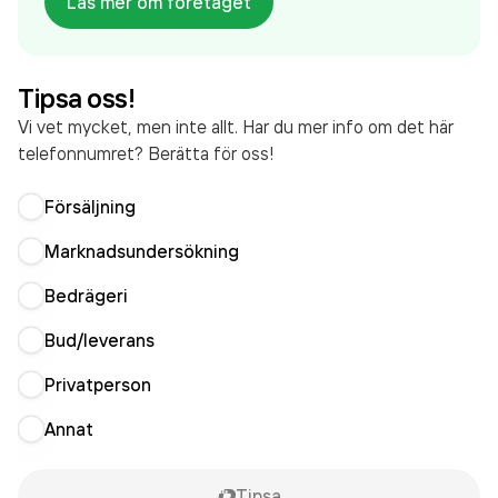
Läs mer om företaget
sedan 1998. Vvs Montage Sverige AB
omsatte
135 962 000,00 kr
senaste räkenskapsåret (2025).
Tipsa oss!
Vi vet mycket, men inte allt. Har du mer info om det här
telefonnumret? Berätta för oss!
Försäljning
Marknadsundersökning
Bedrägeri
Bud/leverans
Privatperson
Annat
Tipsa