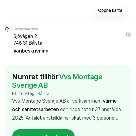
Öppna karta
Besöksadress
Sjövägen 21
746 31
Bålsta
Vägbeskrivning
Numret tillhör
Vvs Montage
Sverige AB
Ett företag i
Bålsta
Vvs Montage Sverige AB är verksam inom
värme-
och sanitetsarbeten
och hade totalt 37 anställda
2025. Antalet anställda har ökat med 3 personer
sedan 2024 då det jobbade 34 personer på
företaget. Bolaget är ett aktiebolag som varit aktivt