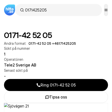
0171-42 52 05
Andra format:
0171-42 52 05
·
+46171425205
Sökt på nummer
1
Operatören
Tele2 Sverige AB
Senast sökt på
-
Ring
0171-42 52 05
Tipsa oss