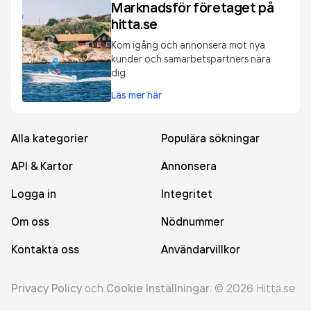
Marknadsför företaget på
hitta.se
Kom igång och annonsera mot nya
kunder och samarbetspartners nära
dig.
Läs mer här
Alla kategorier
Populära sökningar
API & Kartor
Annonsera
Logga in
Integritet
Om oss
Nödnummer
Kontakta oss
Användarvillkor
Privacy Policy
och
Cookie Inställningar
.
©
2026
Hitta.se