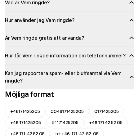
Vad är Vem ringde?
Hur använder jag Vem ringde?
Är Vem ringde gratis att använda?
Hur får Vem ringde information om telefonnummer?
Kan jag rapportera spam- eller bluffsamtal via Vem
ringde?
Möjliga format
+46171425205
0046171425205
0171425205
+46 171425205
tlf 171425205
+46 171 42 52 05
+46 171-42 52 05
tel:+46-171-42-52-05