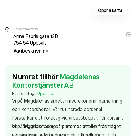
Öppna karta
Besöksadress
Anna Fabris gata 12B
754 54
Uppsala
Vägbeskrivning
Numret tillhör
Magdalenas
Kontorstjänster AB
Ett företag i
Uppsala
Vi på Magdalenas arbetar med ekonomi, bemanning
och kontorshotell. Vår rutinerade personal
förstärker ditt företag vid arbetstoppar, för kortare
och längre perioder, på plats hos er eller från något
Vi på Magdalenas ser fram emot att s en lösning
av våra kontor. Vi har personal inom ekonomi och
som passar just för dig och ditt företag!