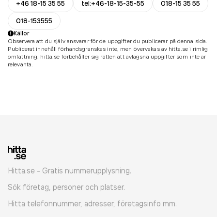
+46 18-15 35 55
tel:+46-18-15-35-55
018-15 35 55
018-153555
Källor
Observera att du själv ansvarar för de uppgifter du publicerar på denna sida.
Publicerat innehåll förhandsgranskas inte, men övervakas av hitta.se i rimlig
omfattning. hitta.se förbehåller sig rätten att avlägsna uppgifter som inte är
relevanta.
Hitta.se - Gratis nummerupplysning.
Sök företag, personer och platser.
Hitta telefonnummer, adresser, företagsinfo mm.