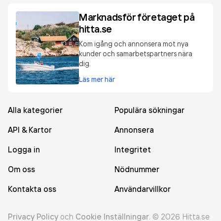
Marknadsför företaget på
hitta.se
Kom igång och annonsera mot nya
kunder och samarbetspartners nära
dig.
Läs mer här
Alla kategorier
Populära sökningar
API & Kartor
Annonsera
Logga in
Integritet
Om oss
Nödnummer
Kontakta oss
Användarvillkor
Privacy Policy
och
Cookie Inställningar
.
©
2026
Hitta.se