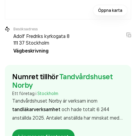
Öppna karta
Besöksadress
Adolf Fredriks kyrkogata 8
111 37
Stockholm
Vägbeskrivning
Numret tillhör
Tandvårdshuset
Norby
Ett företag i
Stockholm
Tandvårdshuset Norby är verksam inom
tandläkarverksamhet
och hade totalt 6 244
anställda 2025. Antalet anställda har minskat med
58 personer sedan 2024 då det jobbade 6 302
personer på företaget. Bolaget är ett aktiebolag