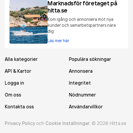
Marknadsför företaget på
hitta.se
Kom igång och annonsera mot nya
kunder och samarbetspartners nära
dig.
Läs mer här
Alla kategorier
Populära sökningar
API & Kartor
Annonsera
Logga in
Integritet
Om oss
Nödnummer
Kontakta oss
Användarvillkor
Privacy Policy
och
Cookie Inställningar
.
©
2026
Hitta.se