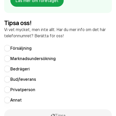
Läs mer om företaget
som varit aktivt sedan 1972. Tandvårdshuset Norby
omsatte 10 210 000 000,00 kr
senaste
räkenskapsåret (2025).
Tipsa oss!
Vi vet mycket, men inte allt. Har du mer info om det här
telefonnumret? Berätta för oss!
Försäljning
Marknadsundersökning
Bedrägeri
Bud/leverans
Privatperson
Annat
Tipsa