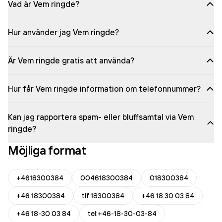
Vad är Vem ringde?
Hur använder jag Vem ringde?
Är Vem ringde gratis att använda?
Hur får Vem ringde information om telefonnummer?
Kan jag rapportera spam- eller bluffsamtal via Vem
ringde?
Möjliga format
+4618300384
004618300384
018300384
+46 18300384
tlf 18300384
+46 18 30 03 84
+46 18-30 03 84
tel:+46-18-30-03-84