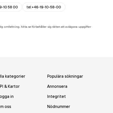
9-10 58 00
tel:+46-19-10-58-00
ig omfattning. hitta.se förbehåller sig rätten att avlägsna uppgifter
lla kategorier
Populära sökningar
PI & Kartor
Annonsera
ogga in
Integritet
m oss
Nödnummer