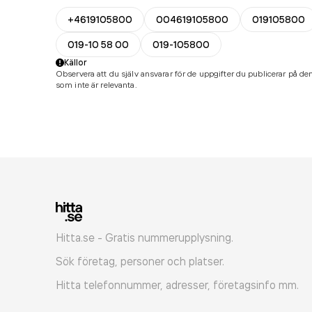
+4619105800
004619105800
019105800
019-10 58 00
019-105800
Källor
Observera att du själv ansvarar för de uppgifter du publicerar på den
som inte är relevanta.
Hitta.se - Gratis nummerupplysning.
Sök företag, personer och platser.
Hitta telefonnummer, adresser, företagsinfo mm.