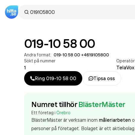
019-10 58 00
Andra format:
019-10 58 00
·
+4619105800
Sökt på nummer
Operatör
1
TelaVox
Ring
019-10 58 00
Tipsa oss
Numret tillhör
BlästerMäster
Ett företag i
Örebro
BlästerMäster är verksam inom
måleriarbeten
o
personer på företaget. Bolaget är ett aktiebola