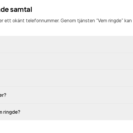
ade samtal
ter ett okänt telefonnummer. Genom tjänsten “Vem ringde” kan 
er?
em ringde?