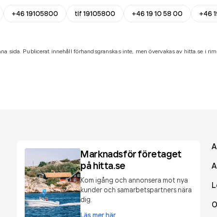
+46 19105800
tlf 19105800
+46 19 10 58 00
+46 1
na sida. Publicerat innehåll förhandsgranskas inte, men övervakas av hitta.se i riml
A
Marknadsför företaget
på hitta.se
A
Kom igång och annonsera mot nya
L
kunder och samarbetspartners nära
dig.
O
Läs mer här