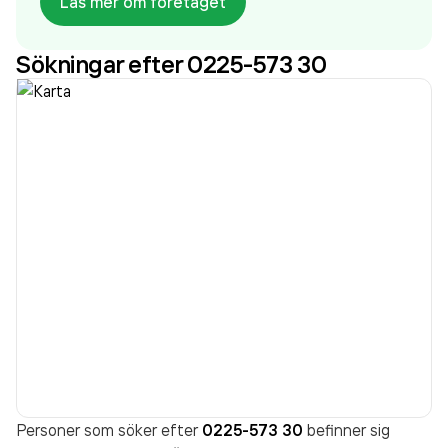
Läs mer om företaget
ensures the function and reliability. We will be
realiable & service aware and have a high level of
Sökningar efter 0225-573 30
tehnical expertise in our field. We want to be our
customers and the market's first choice regarding
our product.
Personer som söker efter
0225-573 30
befinner sig