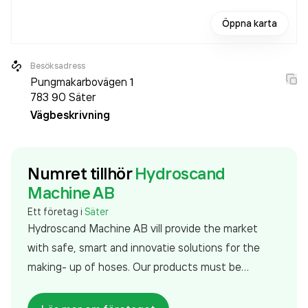
Öppna karta
Besöksadress
Pungmakarbovägen 1
783 90
Säter
Vägbeskrivning
Numret tillhör
Hydroscand
Machine AB
Ett företag i
Säter
Hydroscand Machine AB vill provide the market
with safe, smart and innovatie solutions for the
making- up of hoses. Our products must be
userfriendly, reliable, innovative and high quality. We
will offer the customer a safe concept which