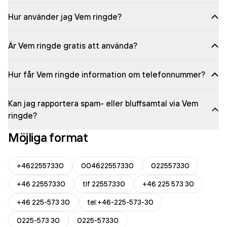
Hur använder jag Vem ringde?
Är Vem ringde gratis att använda?
Hur får Vem ringde information om telefonnummer?
Kan jag rapportera spam- eller bluffsamtal via Vem
ringde?
Möjliga format
+4622557330
004622557330
022557330
+46 22557330
tlf 22557330
+46 225 573 30
+46 225-573 30
tel:+46-225-573-30
0225-573 30
0225-57330