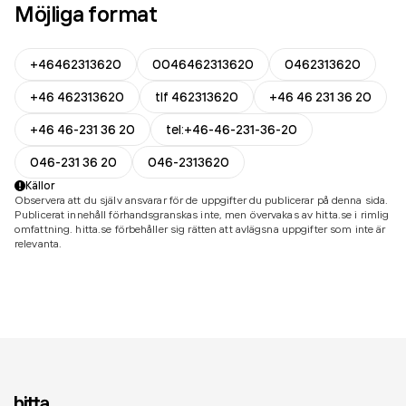
Möjliga format
+46462313620
0046462313620
0462313620
+46 462313620
tlf 462313620
+46 46 231 36 20
+46 46-231 36 20
tel:+46-46-231-36-20
046-231 36 20
046-2313620
Källor
Observera att du själv ansvarar för de uppgifter du publicerar på denna sida.
Publicerat innehåll förhandsgranskas inte, men övervakas av hitta.se i rimlig
omfattning. hitta.se förbehåller sig rätten att avlägsna uppgifter som inte är
relevanta.