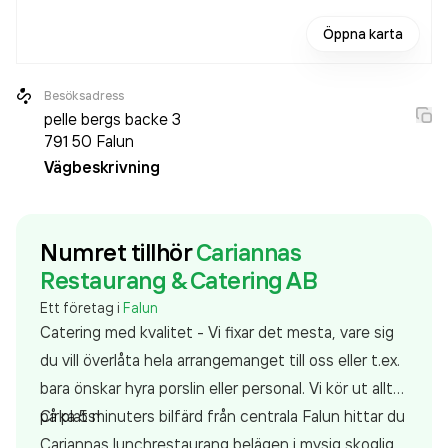
Öppna karta
Besöksadress
pelle bergs backe 3
791 50
Falun
Vägbeskrivning
Numret tillhör
Cariannas
Restaurang & Catering AB
Ett företag i
Falun
Catering med kvalitet - Vi fixar det mesta, vare sig
du vill överlåta hela arrangemanget till oss eller t.ex.
bara önskar hyra porslin eller personal. Vi kör ut allt
på plats!
Cirka 5 minuters bilfärd från centrala Falun hittar du
Cariannas lunchrestaurang belägen i mysig skoglig