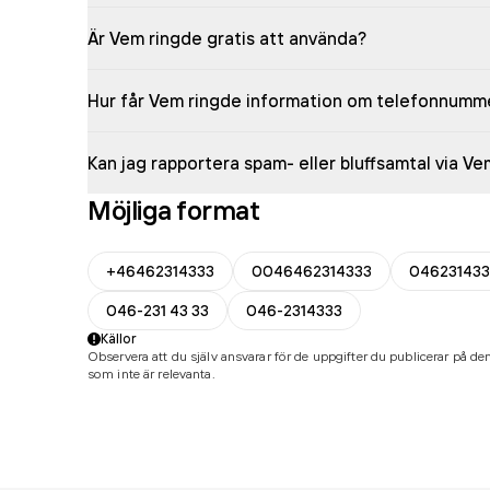
Är Vem ringde gratis att använda?
Hur får Vem ringde information om telefonnumm
Kan jag rapportera spam- eller bluffsamtal via V
Möjliga format
+46462314333
0046462314333
046231433
046-231 43 33
046-2314333
Källor
Observera att du själv ansvarar för de uppgifter du publicerar på den
som inte är relevanta.