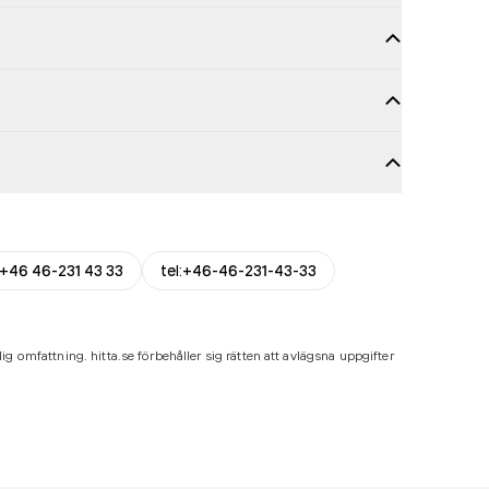
+46 46-231 43 33
tel:+46-46-231-43-33
ig omfattning. hitta.se förbehåller sig rätten att avlägsna uppgifter