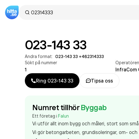
023-143 33
Andra format:
023-143 33
·
+462314333
Sökt på nummer
Operatöre
1
InfraCom
Ring
023-143 33
Tipsa oss
Numret tillhör
Byggab
Ett företag i
Falun
Vi utför allt inom bygg och måleri, stort som små
Vi gör betongarbeten, grundisoleringar, om- och