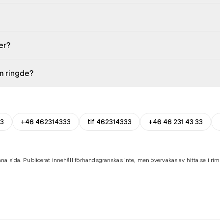
er?
em ringde?
3
+46 462314333
tlf 462314333
+46 46 231 43 33
na sida. Publicerat innehåll förhandsgranskas inte, men övervakas av hitta.se i riml