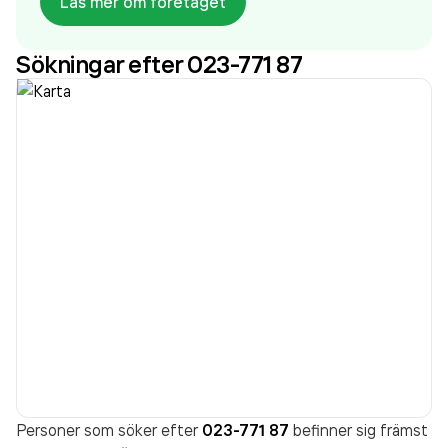
Läs mer om företaget
som varit aktivt sedan 1972. Swedol AB - Swedol
omsatte 4 399 188 000,00 kr
senaste
Sökningar efter 023-771 87
räkenskapsåret (2025).
Personer som söker efter
023-771 87
befinner sig främst