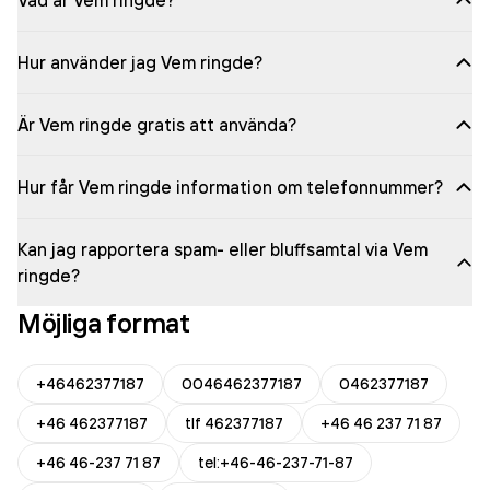
Vad är Vem ringde?
Hur använder jag Vem ringde?
Är Vem ringde gratis att använda?
Hur får Vem ringde information om telefonnummer?
Kan jag rapportera spam- eller bluffsamtal via Vem
ringde?
Möjliga format
+46462377187
0046462377187
0462377187
+46 462377187
tlf 462377187
+46 46 237 71 87
+46 46-237 71 87
tel:+46-46-237-71-87