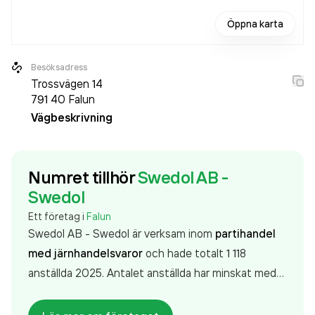
Öppna karta
Besöksadress
Trossvägen 14
791 40
Falun
Vägbeskrivning
Numret tillhör
Swedol AB -
Swedol
Ett företag i
Falun
Swedol AB - Swedol är verksam inom
partihandel
med järnhandelsvaror
och hade totalt 1 118
anställda 2025. Antalet anställda har minskat med
42 personer sedan 2024 då det jobbade 1 160
personer på företaget. Bolaget är ett aktiebolag