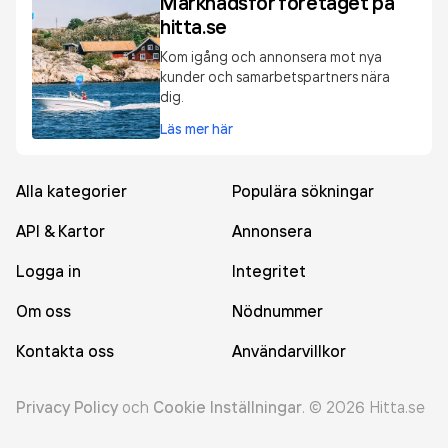
Marknadsför företaget på
hitta.se
Kom igång och annonsera mot nya
kunder och samarbetspartners nära
dig.
Läs mer här
Alla kategorier
Populära sökningar
API & Kartor
Annonsera
Logga in
Integritet
Om oss
Nödnummer
Kontakta oss
Användarvillkor
Privacy Policy
och
Cookie Inställningar
.
©
2026
Hitta.se