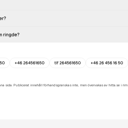
er?
em ringde?
50
+46 264561650
tlf 264561650
+46 26 456 16 50
na sida. Publicerat innehåll förhandsgranskas inte, men övervakas av hitta.se i riml