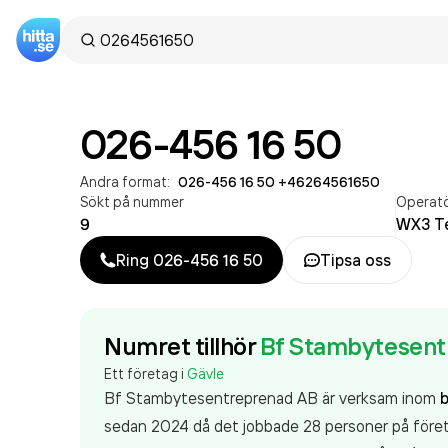
026-456 16 50
Andra format:
026-456 16 50
·
+46264561650
Sökt på nummer
Operat
9
WX3 T
Ring
026-456 16 50
Tipsa oss
Numret tillhör
Bf Stambytesent
Ett företag i
Gävle
Bf Stambytesentreprenad AB är verksam inom
sedan 2024 då det jobbade 28 personer på föret