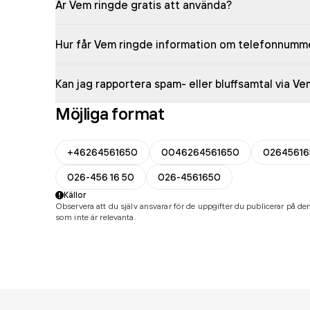
Är Vem ringde gratis att använda?
Hur får Vem ringde information om telefonnumm
Kan jag rapportera spam- eller bluffsamtal via V
Möjliga format
+46264561650
0046264561650
02645616
026-456 16 50
026-4561650
Källor
Observera att du själv ansvarar för de uppgifter du publicerar på den
som inte är relevanta.