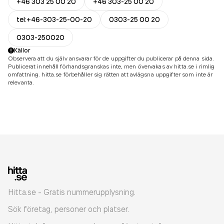
+46 303 25 00 20
+46 303-25 00 20
tel:+46-303-25-00-20
0303-25 00 20
0303-250020
Källor
Observera att du själv ansvarar för de uppgifter du publicerar på denna sida.
Publicerat innehåll förhandsgranskas inte, men övervakas av hitta.se i rimlig
omfattning. hitta.se förbehåller sig rätten att avlägsna uppgifter som inte är
relevanta.
Hitta.se - Gratis nummerupplysning.
Sök företag, personer och platser.