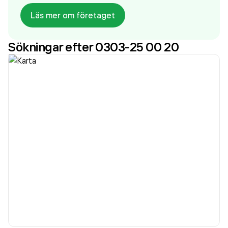
innan. Bolaget är ett aktiebolag som varit aktivt
Läs mer om företaget
sedan 2000. Svensk Fastighetsförmedling
Stenungsund
omsatte 389 000,00 kr
senaste
Sökningar efter 0303-25 00 20
räkenskapsåret (2025).