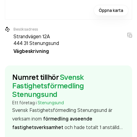
Öppna karta
Besöksadress
Strandvägen 12A
444 31
Stenungsund
Vägbeskrivning
Numret tillhör
Svensk
Fastighetsförmedling
Stenungsund
Ett företag i
Stenungsund
Svensk Fastighetsförmedling Stenungsund är
verksam inom
förmedling avseende
fastighetsverksamhet
och hade totalt 1 anställd
2025. Antalet anställda är oförändrat sedan året