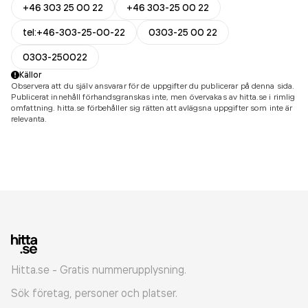
+46 303 25 00 22
+46 303-25 00 22
tel:+46-303-25-00-22
0303-25 00 22
0303-250022
Källor
Observera att du själv ansvarar för de uppgifter du publicerar på denna sida.
Publicerat innehåll förhandsgranskas inte, men övervakas av hitta.se i rimlig
omfattning. hitta.se förbehåller sig rätten att avlägsna uppgifter som inte är
relevanta.
Hitta.se - Gratis nummerupplysning.
Sök företag, personer och platser.