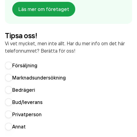
innan. Bolaget är ett aktiebolag som varit aktivt
Läs mer om företaget
sedan 2000. Svensk Fastighetsförmedling
Stenungsund
omsatte 389 000,00 kr
senaste
räkenskapsåret (2025).
Tipsa oss!
Vi vet mycket, men inte allt. Har du mer info om det här
telefonnumret? Berätta för oss!
Försäljning
Marknadsundersökning
Bedrägeri
Bud/leverans
Privatperson
Annat