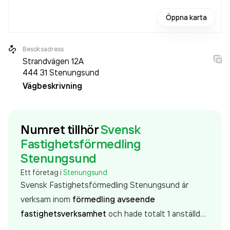
Öppna karta
Besöksadress
Strandvägen 12A
444 31
Stenungsund
Vägbeskrivning
Numret tillhör
Svensk
Fastighetsförmedling
Stenungsund
Ett företag i
Stenungsund
Svensk Fastighetsförmedling Stenungsund är
verksam inom
förmedling avseende
fastighetsverksamhet
och hade totalt 1 anställd
2025. Antalet anställda är oförändrat sedan året