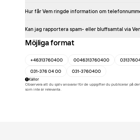
Hur får Vem ringde information om telefonnumm
Kan jag rapportera spam- eller bluffsamtal via V
Möjliga format
+46313760400
0046313760400
0313760
031-376 04 00
031-3760400
Källor
Observera att du själv ansvarar för de uppgifter du publicerar på den
som inte är relevanta.