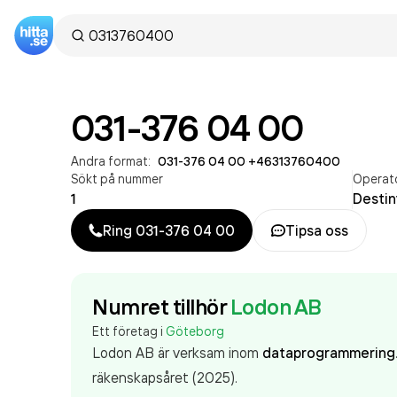
031-376 04 00
Andra format:
031-376 04 00
·
+46313760400
Sökt på nummer
Operat
1
Desti
Ring
031-376 04 00
Tipsa oss
Numret tillhör
Lodon AB
Ett företag i
Göteborg
Lodon AB är verksam inom
dataprogrammering
räkenskapsåret (2025).