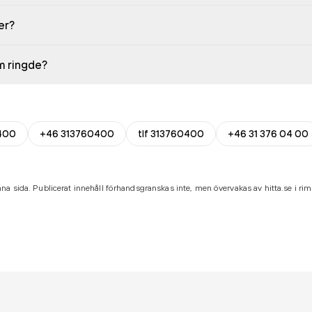
er?
em ringde?
400
+46 313760400
tlf 313760400
+46 31 376 04 00
na sida. Publicerat innehåll förhandsgranskas inte, men övervakas av hitta.se i riml