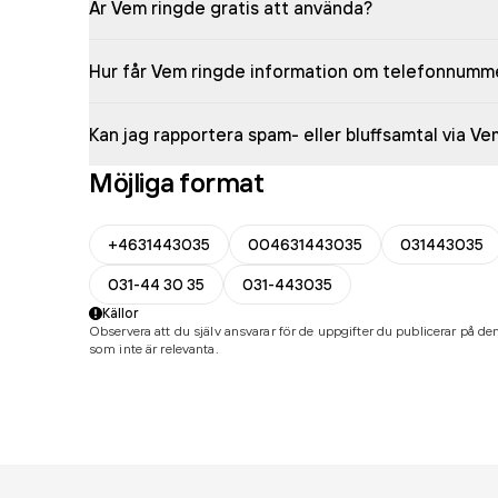
Är Vem ringde gratis att använda?
Hur får Vem ringde information om telefonnumm
Kan jag rapportera spam- eller bluffsamtal via V
Möjliga format
+4631443035
004631443035
031443035
031-44 30 35
031-443035
Källor
Observera att du själv ansvarar för de uppgifter du publicerar på den
som inte är relevanta.