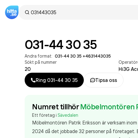
031-44 30 35
Andra format:
031-44 30 35
·
+4631443035
Sökt på nummer
Operatör
20
Hi3G Ac
Ring
031-44 30 35
Tipsa oss
Numret tillhör
Möbelmontören Pa
Ett företag i
Sävedalen
Möbelmontören Patrik Eriksson är verksam ino
2024 då det jobbade 32 personer på företaget. B