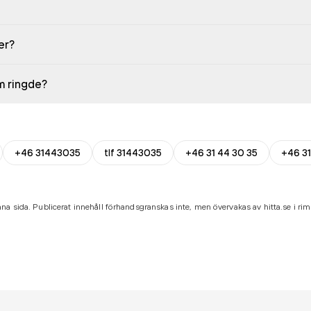
er?
em ringde?
+46 31443035
tlf 31443035
+46 31 44 30 35
+46 31
na sida. Publicerat innehåll förhandsgranskas inte, men övervakas av hitta.se i riml