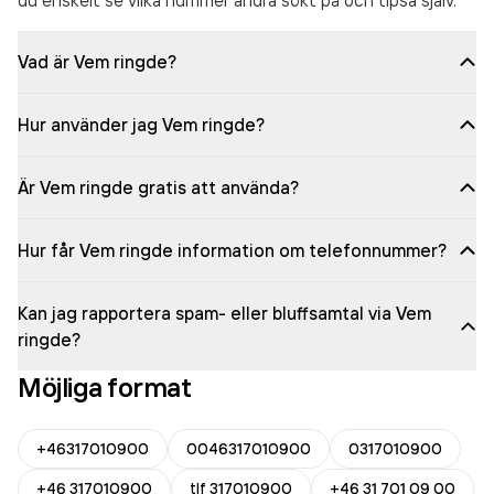
du enskelt se vilka nummer andra sökt på och tipsa själv.
Vad är Vem ringde?
Hur använder jag Vem ringde?
Är Vem ringde gratis att använda?
Hur får Vem ringde information om telefonnummer?
Kan jag rapportera spam- eller bluffsamtal via Vem
ringde?
Möjliga format
+46317010900
0046317010900
0317010900
+46 317010900
tlf 317010900
+46 31 701 09 00