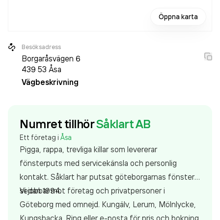
Öppna karta
Besöksadress
Borgaråsvägen 6
439 53
Åsa
Vägbeskrivning
Numret tillhör
Såklart AB
Ett företag i
Åsa
Pigga, rappa, trevliga killar som levererar
fönsterputs med servicekänsla och personlig
kontakt. Såklart har putsat göteborgarnas fönster
sedan 1994.
Vi jobbar mot företag och privatpersoner i
Göteborg med omnejd. Kungälv, Lerum, Mölnlycke,
Kungsbacka. Ring eller e-posta för pris och bokning.