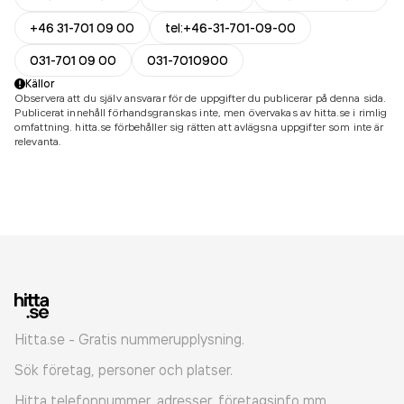
+46 31-701 09 00
tel:+46-31-701-09-00
031-701 09 00
031-7010900
Källor
Observera att du själv ansvarar för de uppgifter du publicerar på denna sida.
Publicerat innehåll förhandsgranskas inte, men övervakas av hitta.se i rimlig
omfattning. hitta.se förbehåller sig rätten att avlägsna uppgifter som inte är
relevanta.
Hitta.se - Gratis nummerupplysning.
Sök företag, personer och platser.
Hitta telefonnummer, adresser, företagsinfo mm.