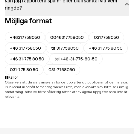
Kan jag rapportera spam- eller bluffsamtal via Vem
ringde?
Möjliga format
+46317758050
0046317758050
0317758050
+46 317758050
tlf 317758050
+46 31 775 80 50
+46 31-775 80 50
tel:+46-31-775-80-50
031-775 80 50
031-7758050
Källor
Observera att du själv ansvarar för de uppgifter du publicerar på denna sida.
Publicerat innehåll förhandsgranskas inte, men övervakas av hitta.se i rimlig
omfattning. hitta.se förbehåller sig rätten att avlägsna uppgifter som inte är
relevanta.