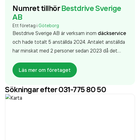
Numret tillhör
Bestdrive Sverige
AB
Ett företag i
Göteborg
Bestdrive Sverige AB är verksam inom
däckservice
och hade totalt 5 anställda 2024. Antalet anställda
har minskat med 2 personer sedan 2023 då det
jobbade 7 personer på företaget. Bolaget är ett
aktiebolag som varit aktivt sedan 2004. Bestdrive
Läs mer om företaget
Sverige AB
omsatte 110 259 000,00 kr
senaste
räkenskapsåret (2024).
Sökningar efter 031-775 80 50