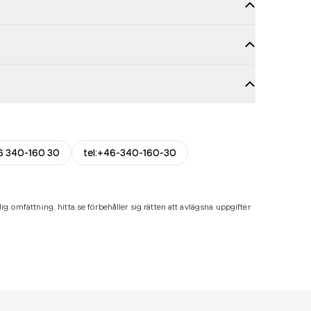
6 340-160 30
tel:+46-340-160-30
ig omfattning. hitta.se förbehåller sig rätten att avlägsna uppgifter