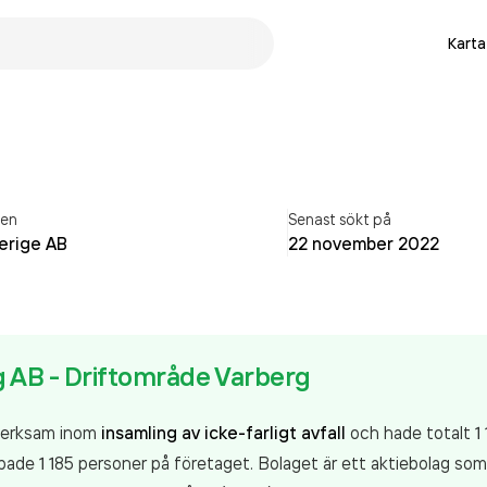
Karta
ren
Senast sökt på
verige AB
22 november 2022
g AB - Driftområde Varberg
 verksam inom
insamling av icke-farligt avfall
och hade totalt 1 
de 1 185 personer på företaget. Bolaget är ett aktiebolag som 