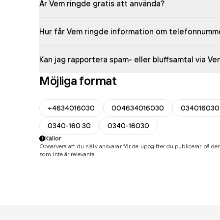
Är Vem ringde gratis att använda?
Hur får Vem ringde information om telefonnumm
Kan jag rapportera spam- eller bluffsamtal via V
Möjliga format
+4634016030
004634016030
034016030
0340-160 30
0340-16030
Källor
Observera att du själv ansvarar för de uppgifter du publicerar på den
som inte är relevanta.