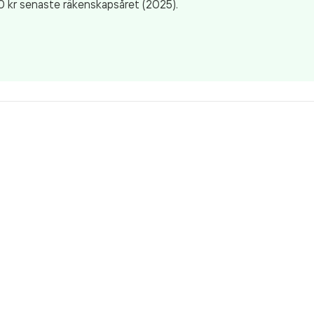
0 kr
senaste räkenskapsåret (2025).