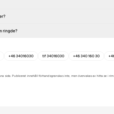
er?
em ringde?
+46 34016030
tlf 34016030
+46 340 160 30
+4
na sida. Publicerat innehåll förhandsgranskas inte, men övervakas av hitta.se i riml