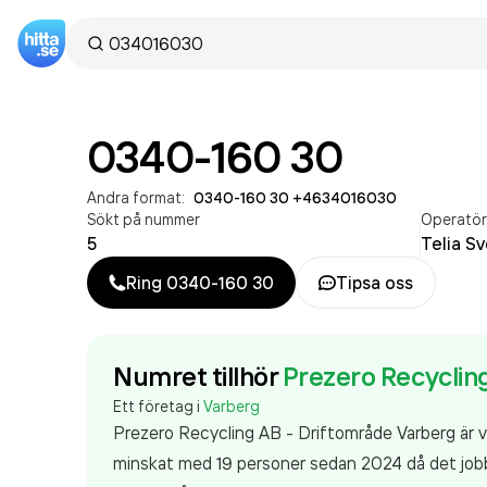
0340-160 30
Andra format:
0340-160 30
·
+4634016030
Sökt på nummer
Operatö
5
Telia S
Ring
0340-160 30
Tipsa oss
Numret tillhör
Prezero Recyclin
Ett företag i
Varberg
Prezero Recycling AB - Driftområde Varberg är
minskat med 19 personer sedan 2024 då det jobba