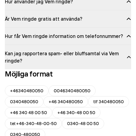
Hur använder jag Vem ringde?
Är Vem ringde gratis att använda?
Hur får Vem ringde information om telefonnummer?
Kan jag rapportera spam- eller bluffsamtal via Vem
ringde?
Möjliga format
+46340480050
0046340480050
0340480050
+46 340480050
tlf 340480050
+46 340 48 00 50
+46 340-48 00 50
tel:+46-340-48-00-50
0340-48 00 50
0340-480050