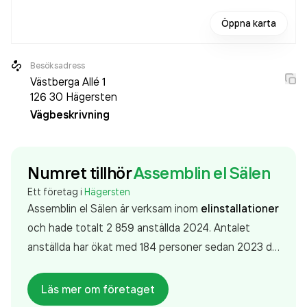
Öppna karta
Besöksadress
Västberga Allé 1
126 30
Hägersten
Vägbeskrivning
Numret tillhör
Assemblin el Sälen
Ett företag i
Hägersten
Assemblin el Sälen är verksam inom
elinstallationer
och hade totalt 2 859 anställda 2024. Antalet
anställda har ökat med 184 personer sedan 2023 då
det jobbade 2 675 personer på företaget. Bolaget
är ett aktiebolag som varit aktivt sedan 1972.
Läs mer om företaget
Assemblin el Sälen
omsatte 5 304 991 000,00 kr