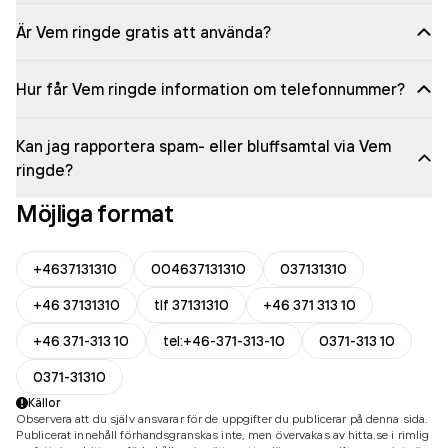
Är Vem ringde gratis att använda?
Hur får Vem ringde information om telefonnummer?
Kan jag rapportera spam- eller bluffsamtal via Vem
ringde?
Möjliga format
+4637131310
004637131310
037131310
+46 37131310
tlf 37131310
+46 371 313 10
+46 371-313 10
tel:+46-371-313-10
0371-313 10
0371-31310
Källor
Observera att du själv ansvarar för de uppgifter du publicerar på denna sida.
Publicerat innehåll förhandsgranskas inte, men övervakas av hitta.se i rimlig