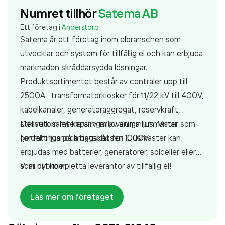
Numret tillhör
Satema AB
Ett företag i
Anderstorp
Satema är ett företag inom elbranschen som
utvecklar och system för tillfällig el och kan erbjuda
marknaden skräddarsydda lösningar.
Produktsortimentet består av centraler upp till
2500A , transformatorkiosker för 11/22 kV till 400V,
kabelkanaler, generatoraggregat, reservkraft,
ställverk samt kapslingar av aluminium. Vi har
Dessutom levererar vi miljövänliga ljusmaster som
fördelningar och riggskåp för 1000V
ger rätt ljus på arbetsplatsen. Ljusmaster kan
erbjudas med batterier, generatorer, solceller eller
som hybrider
Vi är din kompletta leverantör av tillfällig el!
Läs mer om företaget