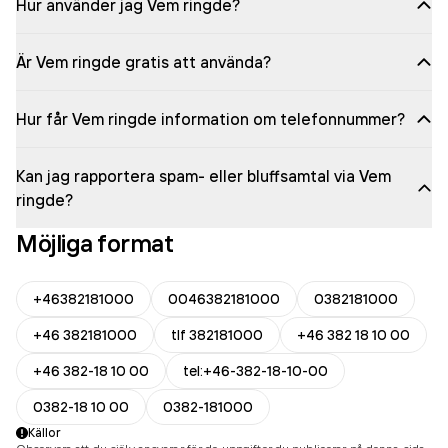
Hur använder jag Vem ringde?
Är Vem ringde gratis att använda?
Hur får Vem ringde information om telefonnummer?
Kan jag rapportera spam- eller bluffsamtal via Vem
ringde?
Möjliga format
+46382181000
0046382181000
0382181000
+46 382181000
tlf 382181000
+46 382 18 10 00
+46 382-18 10 00
tel:+46-382-18-10-00
0382-18 10 00
0382-181000
Källor