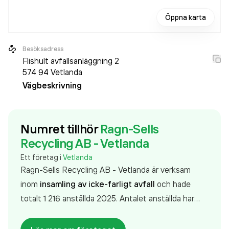
Öppna karta
Besöksadress
Flishult avfallsanläggning 2
574 94
Vetlanda
Vägbeskrivning
Numret tillhör
Ragn-Sells
Recycling AB - Vetlanda
Ett företag i
Vetlanda
Ragn-Sells Recycling AB - Vetlanda är verksam
inom
insamling av icke-farligt avfall
och hade
totalt 1 216 anställda 2025. Antalet anställda har
minskat med 45 personer sedan 2024 då det
jobbade 1 261 personer på företaget. Bolaget är ett