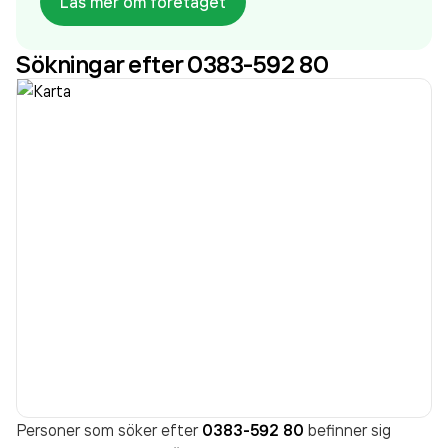
Läs mer om företaget
aktiebolag som varit aktivt sedan 1972. Ragn-Sells
Recycling AB - Vetlanda
omsatte
Sökningar efter 0383-592 80
3 444 144 000,00 kr
senaste räkenskapsåret
(2025).
Personer som söker efter
0383-592 80
befinner sig