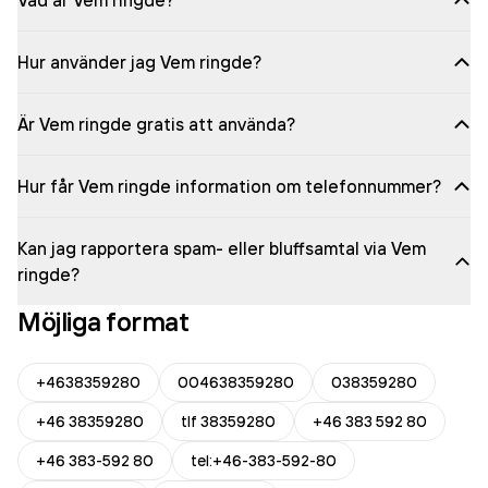
Vad är Vem ringde?
Hur använder jag Vem ringde?
Är Vem ringde gratis att använda?
Hur får Vem ringde information om telefonnummer?
Kan jag rapportera spam- eller bluffsamtal via Vem
ringde?
Möjliga format
+4638359280
004638359280
038359280
+46 38359280
tlf 38359280
+46 383 592 80
+46 383-592 80
tel:+46-383-592-80