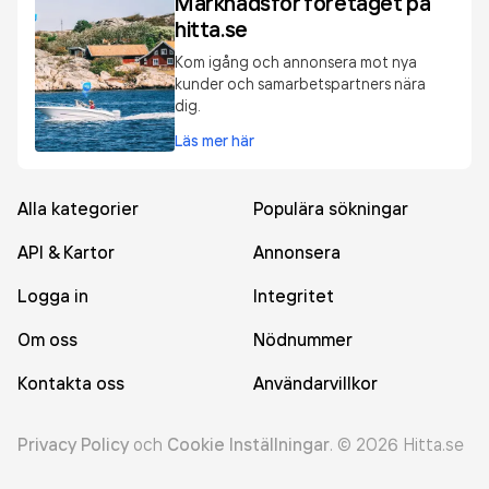
Marknadsför företaget på
hitta.se
Kom igång och annonsera mot nya
kunder och samarbetspartners nära
dig.
Läs mer här
Alla kategorier
Populära sökningar
API & Kartor
Annonsera
Logga in
Integritet
Om oss
Nödnummer
Kontakta oss
Användarvillkor
Privacy Policy
och
Cookie Inställningar
.
©
2026
Hitta.se