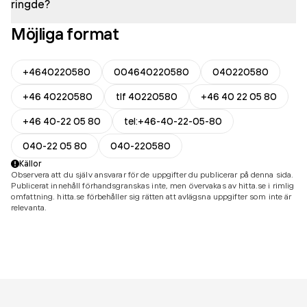
ringde?
Möjliga format
+4640220580
004640220580
040220580
+46 40220580
tlf 40220580
+46 40 22 05 80
+46 40-22 05 80
tel:+46-40-22-05-80
040-22 05 80
040-220580
Källor
Observera att du själv ansvarar för de uppgifter du publicerar på denna sida.
Publicerat innehåll förhandsgranskas inte, men övervakas av hitta.se i rimlig
omfattning. hitta.se förbehåller sig rätten att avlägsna uppgifter som inte är
relevanta.