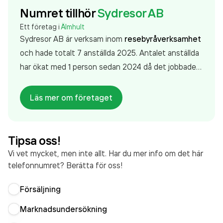
Numret tillhör
Sydresor AB
Ett företag i
Älmhult
Sydresor AB är verksam inom
resebyråverksamhet
och hade totalt 7 anställda 2025. Antalet anställda
har ökat med 1 person sedan 2024 då det jobbade 6
personer på företaget. Bolaget är ett aktiebolag
som varit aktivt sedan 1990. Sydresor AB
omsatte
Läs mer om företaget
72 014 000,00 kr
senaste räkenskapsåret (2025).
Tipsa oss!
Vi vet mycket, men inte allt. Har du mer info om det här
telefonnumret? Berätta för oss!
Försäljning
Marknadsundersökning