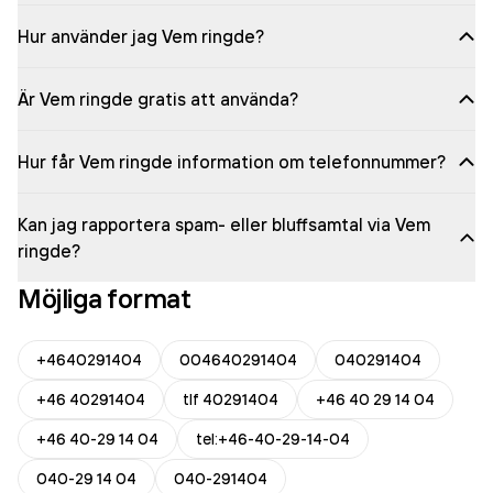
Hur använder jag Vem ringde?
Är Vem ringde gratis att använda?
Hur får Vem ringde information om telefonnummer?
Kan jag rapportera spam- eller bluffsamtal via Vem
ringde?
Möjliga format
+4640291404
004640291404
040291404
+46 40291404
tlf 40291404
+46 40 29 14 04
+46 40-29 14 04
tel:+46-40-29-14-04
040-29 14 04
040-291404