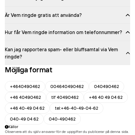
Är Vem ringde gratis att använda?
Hur får Vem ringde information om telefonnummer?
Kan jag rapportera spam- eller bluffsamtal via Vem
ringde?
Möjliga format
+4640490462
004640490462
040490462
+46 40490462
tlf 40490462
+46 40 49 04 62
+46 40-49 04 62
tel:+46-40-49-04-62
040-49 04 62
040-490462
Källor
Observera att du själv ansvarar för de uppgifter du publicerar på denna sida.