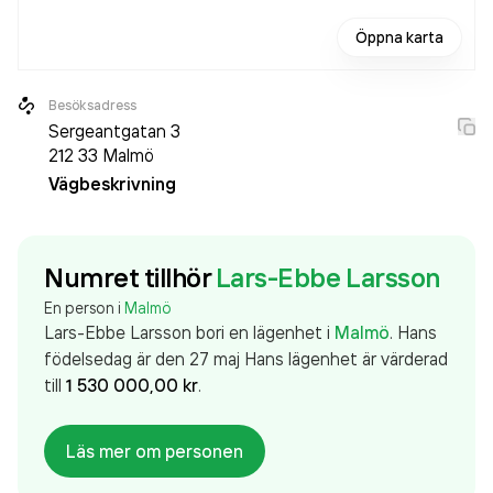
Öppna karta
Besöksadress
Sergeantgatan 3
212 33
Malmö
Vägbeskrivning
Numret tillhör
Lars-Ebbe Larsson
En person i
Malmö
Lars-Ebbe Larsson
bor
i en lägenhet
i
Malmö
.
Hans
födelsedag är den 27 maj
Hans
lägenhet
är värderad
till
1 530 000,00 kr
.
Läs mer om personen