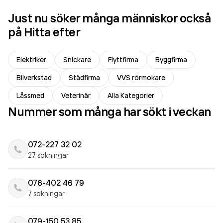
Just nu söker många människor också
på Hitta efter
Elektriker
Snickare
Flyttfirma
Byggfirma
Bilverkstad
Städfirma
VVS rörmokare
Låssmed
Veterinär
Alla Kategorier
Nummer som många har sökt i veckan
072-227 32 02
27 sökningar
076-402 46 79
7 sökningar
079-150 53 85