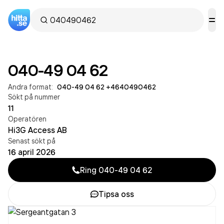
040-49 04 62
Andra format:
040-49 04 62
·
+4640490462
Sökt på nummer
11
Operatören
Hi3G Access AB
Senast sökt på
16 april 2026
Ring
040-49 04 62
Tipsa oss