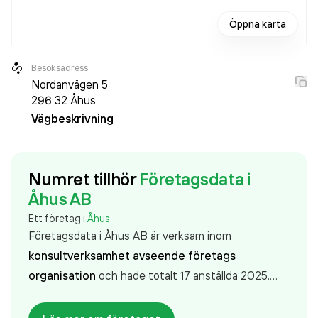
Öppna karta
Besöksadress
Nordanvägen 5
296 32
Åhus
Vägbeskrivning
Numret tillhör
Företagsdata i
Åhus AB
Ett företag i
Åhus
Företagsdata i Åhus AB är verksam inom
konsultverksamhet avseende företags
organisation
och hade totalt 17 anställda 2025.
Antalet anställda har minskat med 2 personer sedan
2024 då det jobbade 19 personer på företaget.