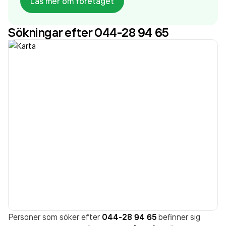
Läs mer om företaget
Bolaget är ett aktiebolag som varit aktivt sedan
1994. Företagsdata i Åhus AB
omsatte
Sökningar efter 044-28 94 65
30 949 000,00 kr
senaste räkenskapsåret (2025).
Personer som söker efter
044-28 94 65
befinner sig