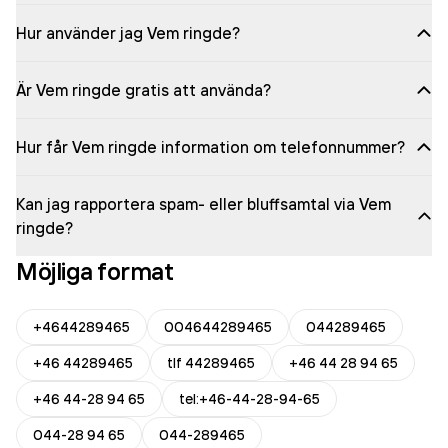
Hur använder jag Vem ringde?
Är Vem ringde gratis att använda?
Hur får Vem ringde information om telefonnummer?
Kan jag rapportera spam- eller bluffsamtal via Vem
ringde?
Möjliga format
+4644289465
004644289465
044289465
+46 44289465
tlf 44289465
+46 44 28 94 65
+46 44-28 94 65
tel:+46-44-28-94-65
044-28 94 65
044-289465