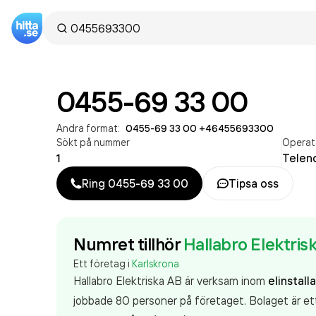
0455-69 33 00
Andra format:
0455-69 33 00
·
+46455693300
Sökt på nummer
Operat
1
Telen
Ring
0455-69 33 00
Tipsa oss
Numret tillhör
Hallabro Elektris
Ett företag i
Karlskrona
Hallabro Elektriska AB är verksam inom
elinstall
jobbade 80 personer på företaget. Bolaget är ett