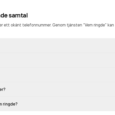
ade samtal
ter ett okänt telefonnummer. Genom tjänsten “Vem ringde” kan 
er?
em ringde?