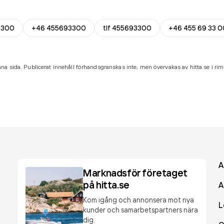
3300
+46 455693300
tlf 455693300
+46 455 69 33 0
na sida. Publicerat innehåll förhandsgranskas inte, men övervakas av hitta.se i riml
A
Marknadsför företaget
på hitta.se
A
Kom igång och annonsera mot nya
L
kunder och samarbetspartners nära
dig.