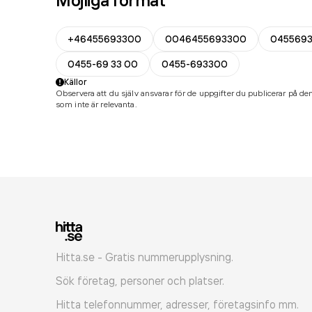
Möjliga format
+46455693300
0046455693300
045569
0455-69 33 00
0455-693300
Källor
Observera att du själv ansvarar för de uppgifter du publicerar på den
som inte är relevanta.
Hitta.se - Gratis nummerupplysning.
Sök företag, personer och platser.
Hitta telefonnummer, adresser, företagsinfo mm.