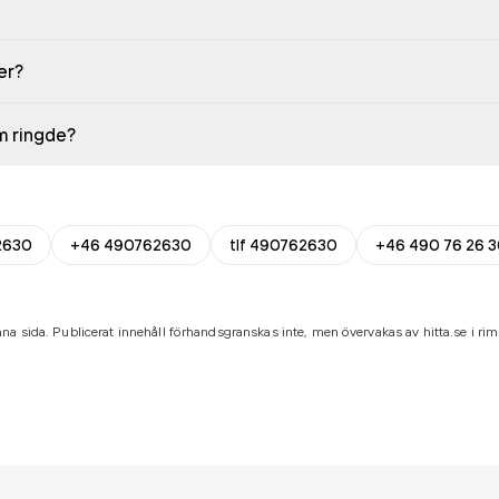
er?
em ringde?
2630
+46 490762630
tlf 490762630
+46 490 76 26 
na sida. Publicerat innehåll förhandsgranskas inte, men övervakas av hitta.se i riml