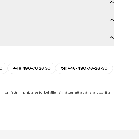
30
+46 490-76 26 30
tel:+46-490-76-26-30
ig omfattning. hitta.se förbehåller sig rätten att avlägsna uppgifter