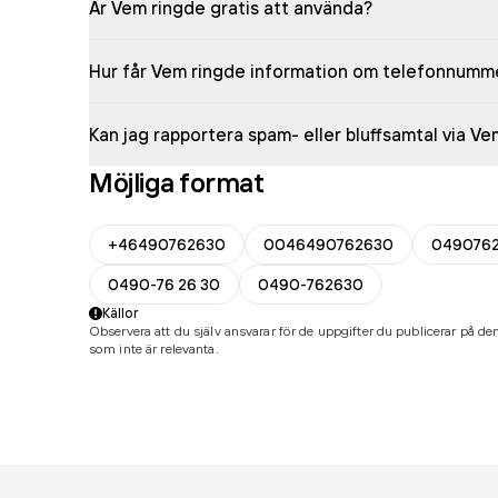
Är Vem ringde gratis att använda?
Hur får Vem ringde information om telefonnumm
Kan jag rapportera spam- eller bluffsamtal via V
Möjliga format
+46490762630
0046490762630
049076
0490-76 26 30
0490-762630
Källor
Observera att du själv ansvarar för de uppgifter du publicerar på den
som inte är relevanta.