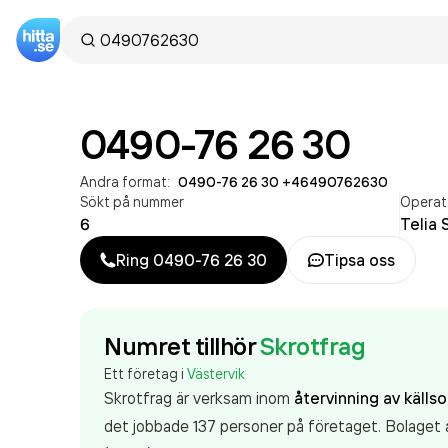
0490-76 26 30
Andra format:
0490-76 26 30
·
+46490762630
Sökt på nummer
Operat
6
Telia 
Ring
0490-76 26 30
Tipsa oss
Numret tillhör
Skrotfrag
Ett företag i
Västervik
Skrotfrag är verksam inom
återvinning av källso
det jobbade 137 personer på företaget. Bolaget ä