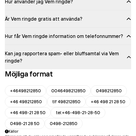
Hur använder jag Vem ringde?
Är Vem ringde gratis att använda?
Hur får Vem ringde information om telefonnummer?
Kan jag rapportera spam- eller bluffsamtal via Vem
ringde?
Möjliga format
+46498212850
0046498212850
0498212850
+46 498212850
tlf 498212850
+46 498 21 28 50
+46 498-21 28 50
tel:+46-498-21-28-50
0498-21 28 50
0498-212850
Källor