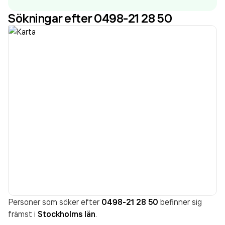
1 642 183 000,00 kr
senaste räkenskapsåret
Sökningar efter 0498-21 28 50
(2024).
Personer som söker efter
0498-21 28 50
befinner sig
främst i
Stockholms län
.