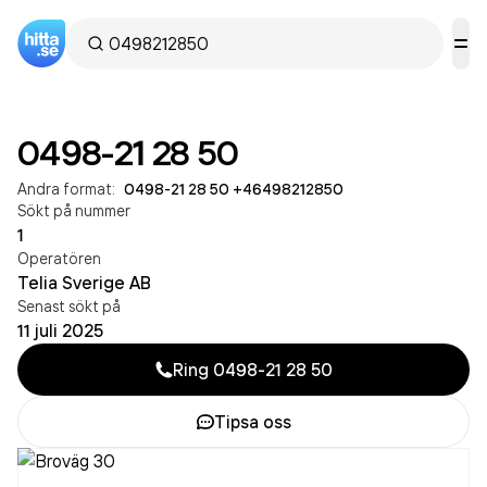
0498-21 28 50
Andra format:
0498-21 28 50
·
+46498212850
Sökt på nummer
1
Operatören
Telia Sverige AB
Senast sökt på
11 juli 2025
Ring
0498-21 28 50
Tipsa oss