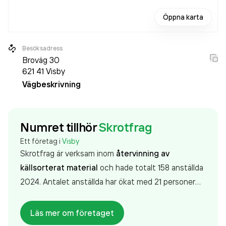
Öppna karta
Besöksadress
Broväg 30
621 41
Visby
Vägbeskrivning
Numret tillhör
Skrotfrag
Ett företag i
Visby
Skrotfrag är verksam inom
återvinning av
källsorterat material
och hade totalt 158 anställda
2024. Antalet anställda har ökat med 21 personer
sedan 2023 då det jobbade 137 personer på
företaget. Bolaget är ett aktiebolag som varit aktivt
Läs mer om företaget
sedan 1972. Skrotfrag
omsatte