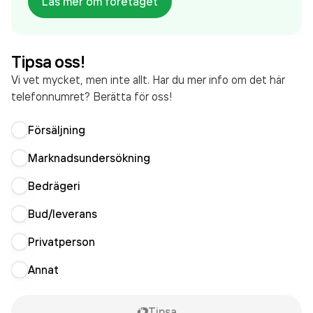
Läs mer om företaget
som varit aktivt sedan 1972. Tandvårdsgruppen
Dentallaboratorium
omsatte 10 210 000 000,00 kr
senaste räkenskapsåret (2025).
Tipsa oss!
Vi vet mycket, men inte allt. Har du mer info om det här
telefonnumret? Berätta för oss!
Försäljning
Marknadsundersökning
Bedrägeri
Bud/leverans
Privatperson
Annat
Tipsa