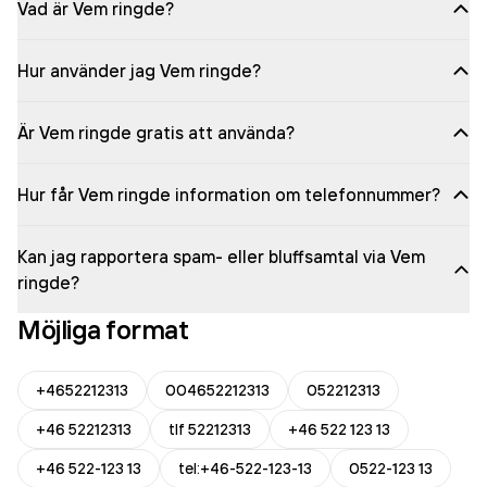
Vad är Vem ringde?
Hur använder jag Vem ringde?
Är Vem ringde gratis att använda?
Hur får Vem ringde information om telefonnummer?
Kan jag rapportera spam- eller bluffsamtal via Vem
ringde?
Möjliga format
+4652212313
004652212313
052212313
+46 52212313
tlf 52212313
+46 522 123 13
+46 522-123 13
tel:+46-522-123-13
0522-123 13