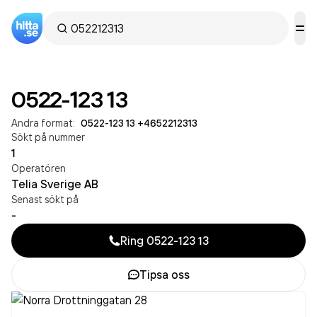
0522-123 13
Andra format:
0522-123 13
·
+4652212313
Sökt på nummer
1
Operatören
Telia Sverige AB
Senast sökt på
-
Ring
0522-123 13
Tipsa oss