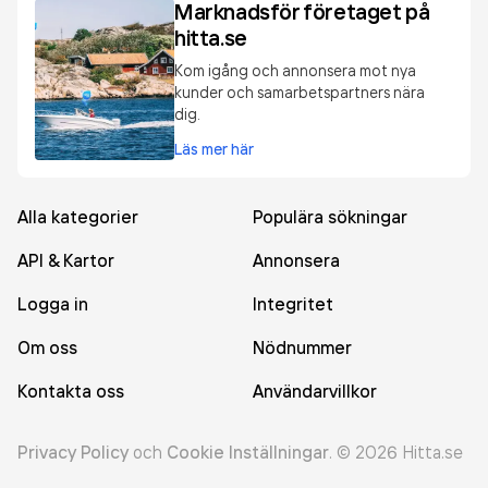
Marknadsför företaget på
hitta.se
Kom igång och annonsera mot nya
kunder och samarbetspartners nära
dig.
Läs mer här
Alla kategorier
Populära sökningar
API & Kartor
Annonsera
Logga in
Integritet
Om oss
Nödnummer
Kontakta oss
Användarvillkor
Privacy Policy
och
Cookie Inställningar
.
©
2026
Hitta.se