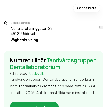
Öppna karta
Besöksadress
Norra Drottninggatan 28
451 31
Uddevalla
Vägbeskrivning
Numret tillhör
Tandvårdsgruppen
Dentallaboratorium
Ett företag i
Uddevalla
Tandvårdsgruppen Dentallaboratorium är verksam
inom
tandläkarverksamhet
och hade totalt 6 244
anställda 2025. Antalet anställda har minskat med
58 personer sedan 2024 då det jobbade 6 302
personer på företaget. Bolaget är ett aktiebolag