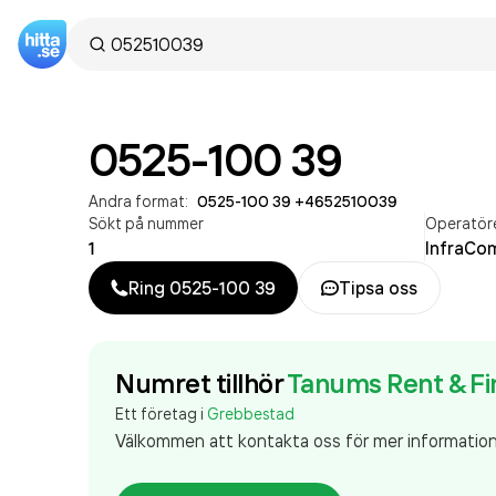
0525-100 39
Andra format:
0525-100 39
·
+4652510039
Sökt på nummer
Operatör
1
InfraCo
Ring
0525-100 39
Tipsa oss
Numret tillhör
Tanums Rent & Fi
Ett företag i
Grebbestad
Välkommen att kontakta oss för mer informatio