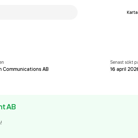
Karta
en
Senast sökt p
m Communications AB
16 april 202
nt AB
n!