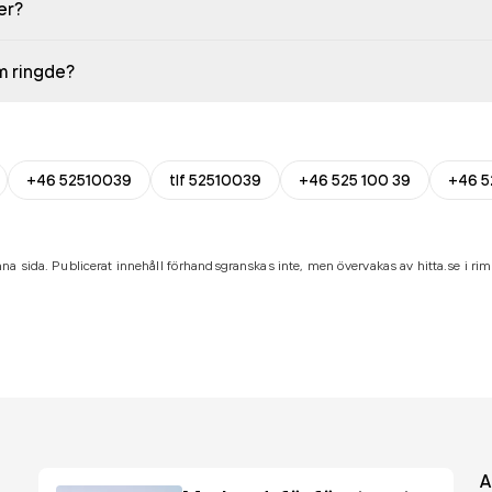
er?
em ringde?
+46 52510039
tlf 52510039
+46 525 100 39
+46 5
na sida. Publicerat innehåll förhandsgranskas inte, men övervakas av hitta.se i riml
A