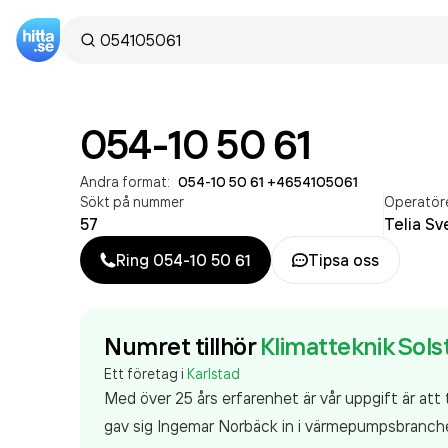
054-10 50 61
Andra format:
054-10 50 61
·
+4654105061
Sökt på nummer
Operatör
57
Telia Sv
Ring
054-10 50 61
Tipsa oss
Numret tillhör
Klimatteknik Sols
Ett företag i
Karlstad
Med över 25 års erfarenhet är vår uppgift är att 
gav sig Ingemar Norbäck in i värmepumpsbranche