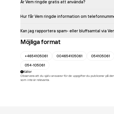
Är Vem ringde gratis att använda?
Hur får Vem ringde information om telefonnumm
Kan jag rapportera spam- eller bluffsamtal via V
Möjliga format
+4654105061
004654105061
054105061
054-105061
Källor
Observera att du själv ansvarar för de uppgifter du publicerar på den
som inte är relevanta.