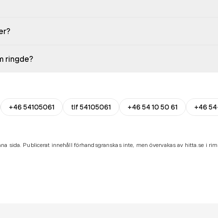
er?
em ringde?
+46 54105061
tlf 54105061
+46 54 10 50 61
+46 54
na sida. Publicerat innehåll förhandsgranskas inte, men övervakas av hitta.se i riml