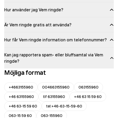
Hur använder jag Vem ringde?
Är Vem ringde gratis att använda?
Hur får Vem ringde information om telefonnummer?
Kan jag rapportera spam- eller bluffsamtal via Vem
ringde?
Möjliga format
+4663155960
004663155960
063155960
+46 63155960
tlf 63155960
+46 63 15 59 60
+46 63-15 59 60
tel:+46-63-15-59-60
063-15 59 60
063-155960