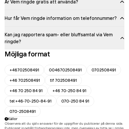
Är Vem ringde gratis att använda?
Hur får Vem ringde information om telefonnummer?
Kan jag rapportera spam- eller bluffsamtal via Vem
ringde?
Möjliga format
+46702508491
0046702508491
0702508491
+46 702508491
tlf 702508491
+46 70 250 84 91
+46 70-250 84 91
tel:+46-70-250-84-91
070-250 84 91
070-2508491
Källor
Observera att du själv ansvarar för de uppgifter du publicerar på denna sida.
Publicerat innehåll förhandsgranskas inte, men övervakas av hitta.se i rimlig