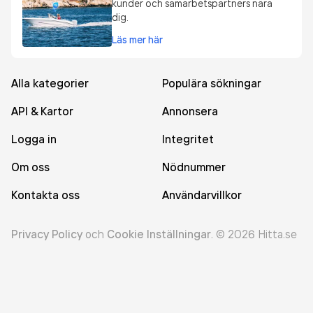
kunder och samarbetspartners nära
dig.
Läs mer här
Alla kategorier
Populära sökningar
API & Kartor
Annonsera
Logga in
Integritet
Om oss
Nödnummer
Kontakta oss
Användarvillkor
Privacy Policy
och
Cookie Inställningar
.
©
2026
Hitta.se