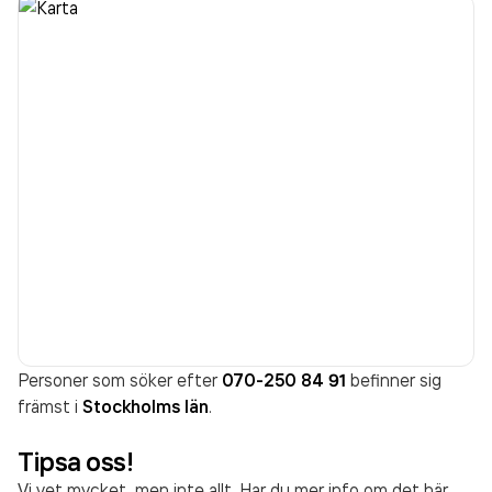
Personer som söker efter
070-250 84 91
befinner sig
främst i
Stockholms län
.
Tipsa oss!
Vi vet mycket, men inte allt. Har du mer info om det här