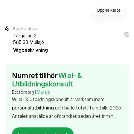
Öppna karta
Besöksadress
Tallgatan 2
565 33
Mullsjö
Vägbeskrivning
Numret tillhör
Wi el- &
Utbildningskonsult
Ett företag i
Mullsjö
Wi el- & Utbildningskonsult är verksam inom
personalutbildning
och hade totalt 1 anställd 2025.
Antalet anställda är oförändrat sedan året innan.
Bolaget är ett aktiebolag som varit aktivt sedan
2018. Wi el- & Utbildningskonsult
omsatte