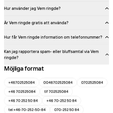
Hur använder jag Vem ringde?
Är Vem ringde gratis att använda?
Hur får Vem ringde information om telefonnummer?
Kan jag rapportera spam- eller bluffsamtal via Vem
ringde?
Möjliga format
+46702525084
0046702525084
0702525084
+46 702525084
tlf 702525084
+46 70 252 50 84
+46 70-252 50 84
tel:+46-70-252-50-84
070-252 50 84