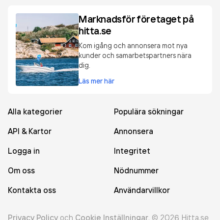
Marknadsför företaget på
hitta.se
Kom igång och annonsera mot nya
kunder och samarbetspartners nära
dig.
Läs mer här
Alla kategorier
Populära sökningar
API & Kartor
Annonsera
Logga in
Integritet
Om oss
Nödnummer
Kontakta oss
Användarvillkor
Privacy Policy
och
Cookie Inställningar
.
©
2026
Hitta.se