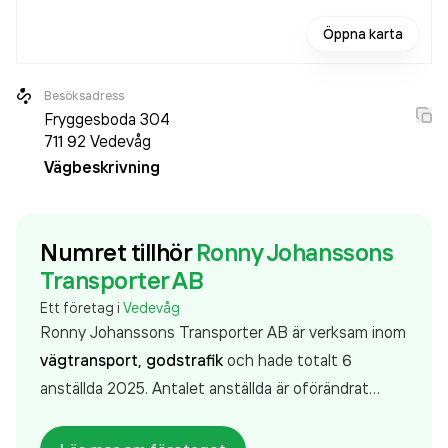
Öppna karta
Besöksadress
Fryggesboda 304
711 92
Vedevåg
Vägbeskrivning
Numret tillhör
Ronny Johanssons
Transporter AB
Ett företag i
Vedevåg
Ronny Johanssons Transporter AB är verksam inom
vägtransport, godstrafik
och hade totalt 6
anställda 2025. Antalet anställda är oförändrat
sedan året innan. Bolaget är ett aktiebolag som
varit aktivt sedan 1976. Ronny Johanssons