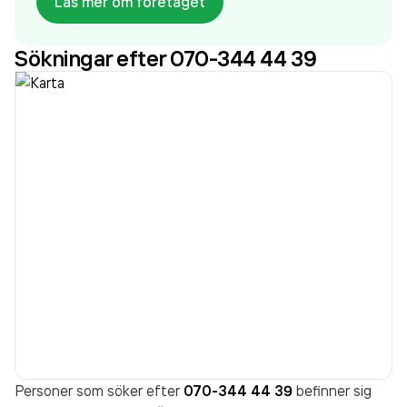
Läs mer om företaget
Transporter AB
omsatte 15 592 000,00 kr
senaste
räkenskapsåret (2025).
Sökningar efter 070-344 44 39
Personer som söker efter
070-344 44 39
befinner sig