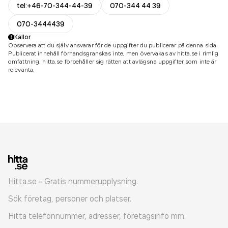
tel:+46-70-344-44-39
070-344 44 39
070-3444439
Källor
Observera att du själv ansvarar för de uppgifter du publicerar på denna sida.
Publicerat innehåll förhandsgranskas inte, men övervakas av hitta.se i rimlig
omfattning. hitta.se förbehåller sig rätten att avlägsna uppgifter som inte är
relevanta.
Hitta.se - Gratis nummerupplysning.
Sök företag, personer och platser.
Hitta telefonnummer, adresser, företagsinfo mm.