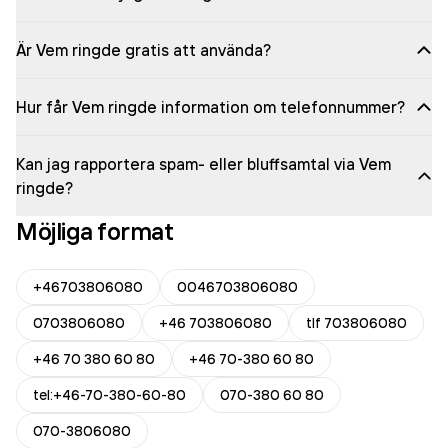
Är Vem ringde gratis att använda?
Hur får Vem ringde information om telefonnummer?
Kan jag rapportera spam- eller bluffsamtal via Vem
ringde?
Möjliga format
+46703806080
0046703806080
0703806080
+46 703806080
tlf 703806080
+46 70 380 60 80
+46 70-380 60 80
tel:+46-70-380-60-80
070-380 60 80
070-3806080