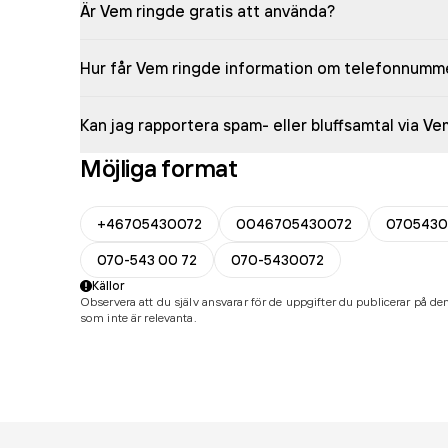
Är Vem ringde gratis att använda?
Hur får Vem ringde information om telefonnumm
Kan jag rapportera spam- eller bluffsamtal via V
Möjliga format
+46705430072
0046705430072
0705430
070-543 00 72
070-5430072
Källor
Observera att du själv ansvarar för de uppgifter du publicerar på den
som inte är relevanta.