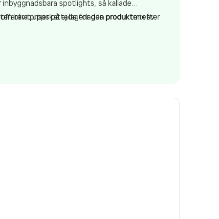
r inbyggnadsbara spotlights, så kallade
offerera priser på ej lagerlagda produkter efter