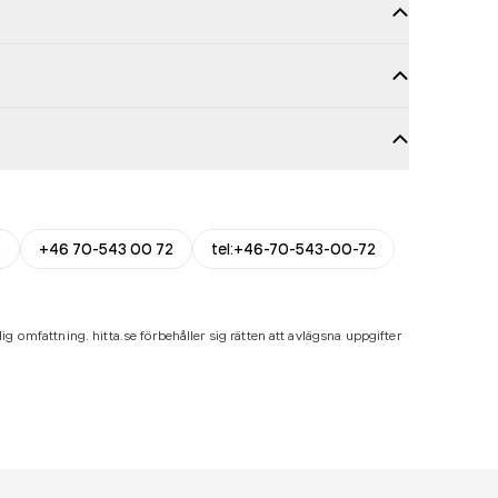
2
+46 70-543 00 72
tel:+46-70-543-00-72
ig omfattning. hitta.se förbehåller sig rätten att avlägsna uppgifter