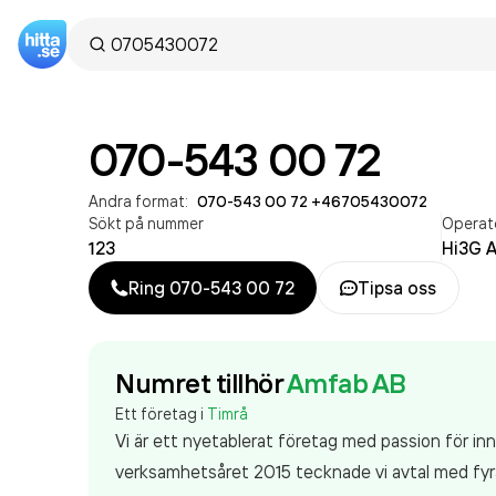
070-543 00 72
Andra format:
070-543 00 72
·
+46705430072
Sökt på nummer
Operat
123
Hi3G 
Ring
070-543 00 72
Tipsa oss
Numret tillhör
Amfab AB
Ett företag i
Timrå
Vi är ett nyetablerat företag med passion för 
verksamhetsåret 2015 tecknade vi avtal med fyra 