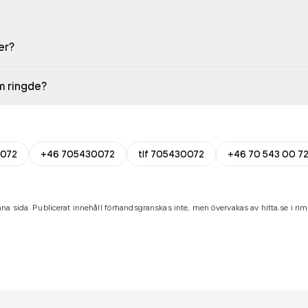
er?
em ringde?
072
+46 705430072
tlf 705430072
+46 70 543 00 7
na sida. Publicerat innehåll förhandsgranskas inte, men övervakas av hitta.se i riml