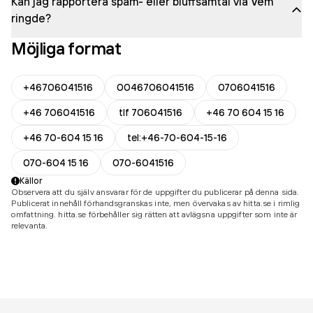
Kan jag rapportera spam- eller bluffsamtal via Vem
ringde?
Möjliga format
+46706041516
0046706041516
0706041516
+46 706041516
tlf 706041516
+46 70 604 15 16
+46 70-604 15 16
tel:+46-70-604-15-16
070-604 15 16
070-6041516
Källor
Observera att du själv ansvarar för de uppgifter du publicerar på denna sida.
Publicerat innehåll förhandsgranskas inte, men övervakas av hitta.se i rimlig
omfattning. hitta.se förbehåller sig rätten att avlägsna uppgifter som inte är
relevanta.