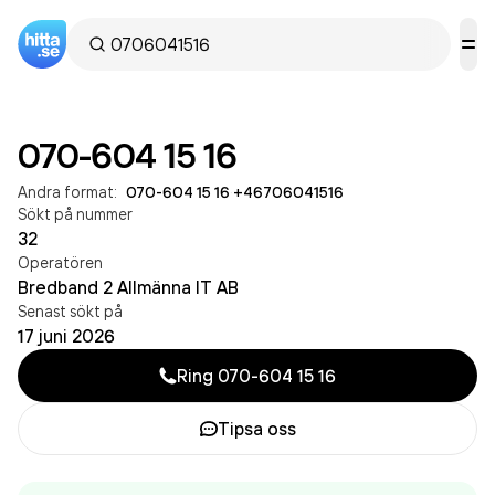
070-604 15 16
Andra format:
070-604 15 16
·
+46706041516
Sökt på nummer
32
Operatören
Bredband 2 Allmänna IT AB
Senast sökt på
17 juni 2026
Ring
070-604 15 16
Tipsa oss