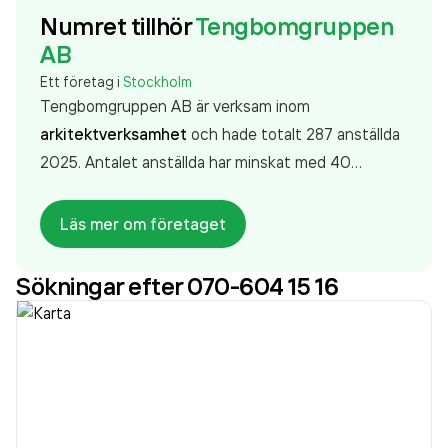
Numret tillhör
Tengbomgruppen
AB
Ett företag i
Stockholm
Tengbomgruppen AB är verksam inom
arkitektverksamhet
och hade totalt 287 anställda
2025. Antalet anställda har minskat med 40
personer sedan 2024 då det jobbade 327 personer
på företaget. Bolaget är ett aktiebolag som varit
Läs mer om företaget
aktivt sedan 1988. Tengbomgruppen AB
omsatte
422 544 000,00 kr
senaste räkenskapsåret
Sökningar efter 070-604 15 16
(2025).