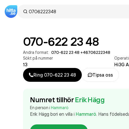
070-622 23 48
Andra format:
070-622 23 48
·
+46706222348
Sökt på nummer
Operat
13
Hi3G A
Ring
070-622 23 48
Tipsa oss
Numret tillhör
Erik Hägg
En person i
Hammarö
Erik Hägg
bor
i en villa
i
Hammarö
.
Hans födelseda