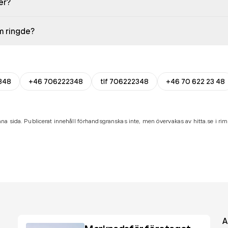
er?
em ringde?
348
+46 706222348
tlf 706222348
+46 70 622 23 48
na sida. Publicerat innehåll förhandsgranskas inte, men övervakas av hitta.se i riml
A