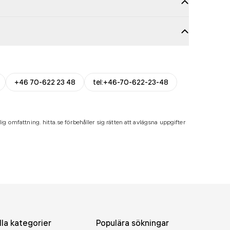
+46 70-622 23 48
tel:+46-70-622-23-48
ig omfattning. hitta.se förbehåller sig rätten att avlägsna uppgifter
lla kategorier
Populära sökningar