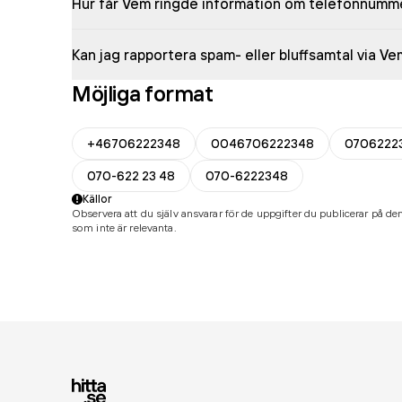
Hur får Vem ringde information om telefonnumm
Kan jag rapportera spam- eller bluffsamtal via V
Möjliga format
+46706222348
0046706222348
0706222
070-622 23 48
070-6222348
Källor
Observera att du själv ansvarar för de uppgifter du publicerar på den
som inte är relevanta.