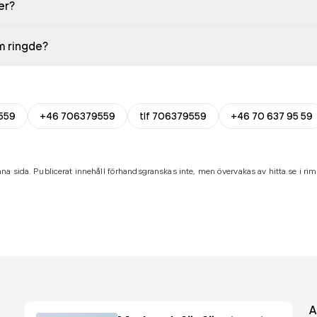
er?
em ringde?
559
+46 706379559
tlf 706379559
+46 70 637 95 59
na sida. Publicerat innehåll förhandsgranskas inte, men övervakas av hitta.se i riml
A