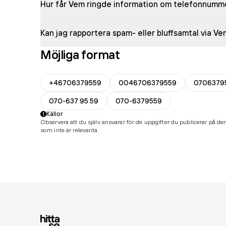
Hur får Vem ringde information om telefonnumm
Kan jag rapportera spam- eller bluffsamtal via V
Möjliga format
+46706379559
0046706379559
0706379
070-637 95 59
070-6379559
Källor
Observera att du själv ansvarar för de uppgifter du publicerar på den
som inte är relevanta.