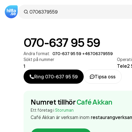
070-637 95 59
Andra format:
070-637 95 59
·
+46706379559
Sökt på nummer
Operat
1
Tele2 
Ring
070-637 95 59
Tipsa oss
Numret tillhör
Café Akkan
Ett företag i
Storuman
Café Akkan är verksam inom
restaurangverksa