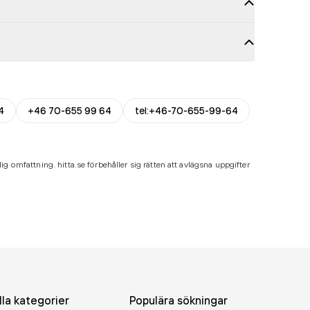
4
+46 70-655 99 64
tel:+46-70-655-99-64
ig omfattning. hitta.se förbehåller sig rätten att avlägsna uppgifter
lla kategorier
Populära sökningar