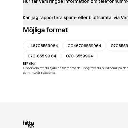
Hur får Vem ringde information om telefonnumm
Kan jag rapportera spam- eller bluffsamtal via V
Möjliga format
+46706559964
0046706559964
070655
070-655 99 64
070-6559964
Källor
Observera att du själv ansvarar för de uppgifter du publicerar på den
som inte är relevanta.