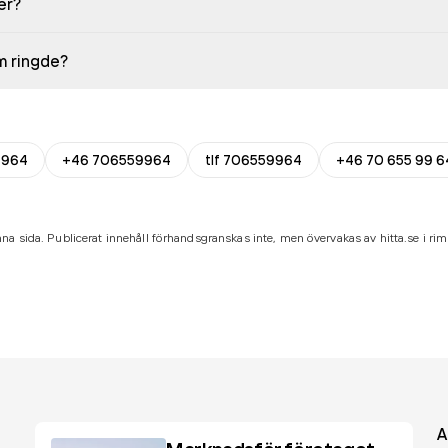
er?
em ringde?
9964
+46 706559964
tlf 706559964
+46 70 655 99 6
na sida. Publicerat innehåll förhandsgranskas inte, men övervakas av hitta.se i riml
A