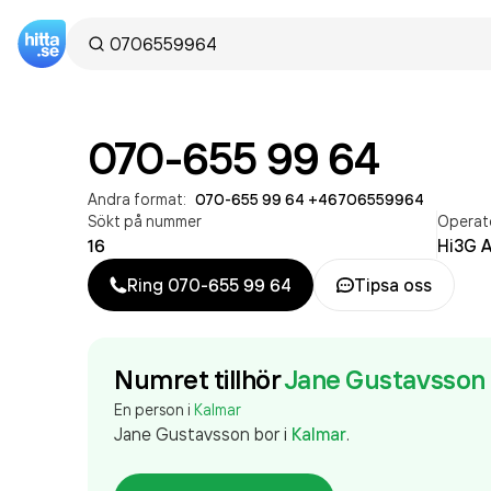
070-655 99 64
Andra format:
070-655 99 64
·
+46706559964
Sökt på nummer
Operat
16
Hi3G 
Ring
070-655 99 64
Tipsa oss
Numret tillhör
Jane Gustavsson
En person i
Kalmar
Jane Gustavsson
bor
i
Kalmar
.