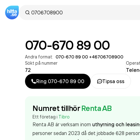
070-670 89 00
Andra format:
070-670 89 00
·
+46706708900
Sökt på nummer
Opera
72
Telen
Ring
070-670 89 00
Tipsa oss
Numret tillhör
Renta AB
Ett företag i
Tibro
Renta AB är verksam inom
uthyrning och leasi
personer sedan 2023 då det jobbade 628 persone