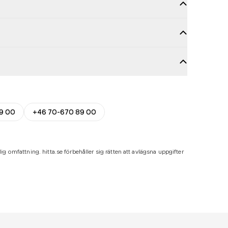
9 00
+46 70-670 89 00
ig omfattning. hitta.se förbehåller sig rätten att avlägsna uppgifter