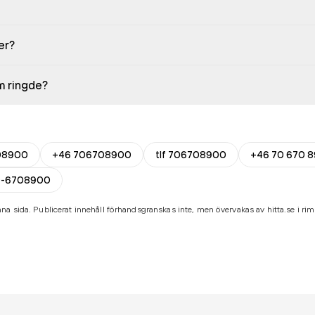
er?
em ringde?
08900
+46 706708900
tlf 706708900
+46 70 670 8
0-6708900
na sida. Publicerat innehåll förhandsgranskas inte, men övervakas av hitta.se i riml