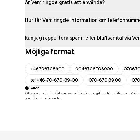
Är Vem ringde gratis att använda?
Hur får Vem ringde information om telefonnumm
Kan jag rapportera spam- eller bluffsamtal via V
Möjliga format
+46706708900
0046706708900
07067
tel:+46-70-670-89-00
070-670 89 00
07
Källor
Observera att du själv ansvarar för de uppgifter du publicerar på den
som inte är relevanta.