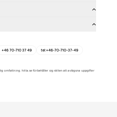
+46 70-710 37 49
tel:+46-70-710-37-49
ig omfattning. hitta.se förbehåller sig rätten att avlägsna uppgifter