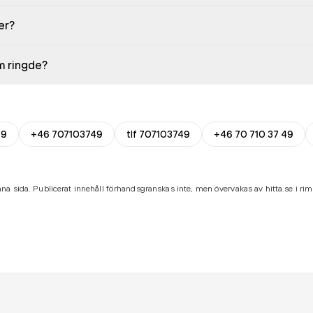
er?
em ringde?
49
+46 707103749
tlf 707103749
+46 70 710 37 49
na sida. Publicerat innehåll förhandsgranskas inte, men övervakas av hitta.se i riml