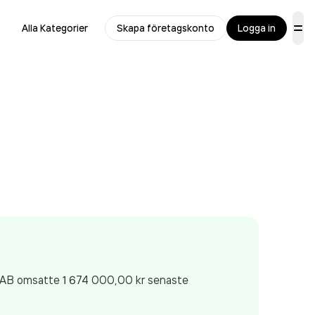
Alla Kategorier
Skapa företagskonto
Logga in
l AB
omsatte 1 674 000,00 kr
senaste