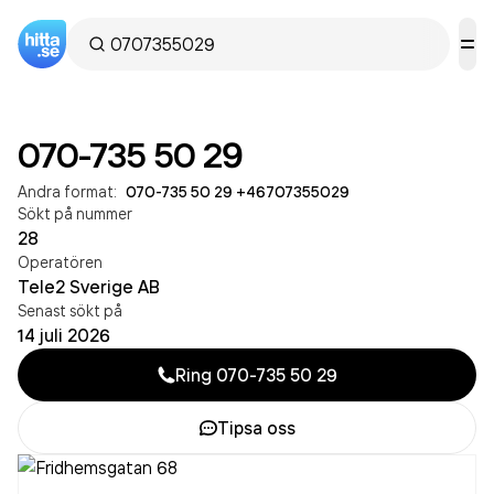
070-735 50 29
Andra format:
070-735 50 29
·
+46707355029
Sökt på nummer
28
Operatören
Tele2 Sverige AB
Senast sökt på
14 juli 2026
Ring
070-735 50 29
Tipsa oss