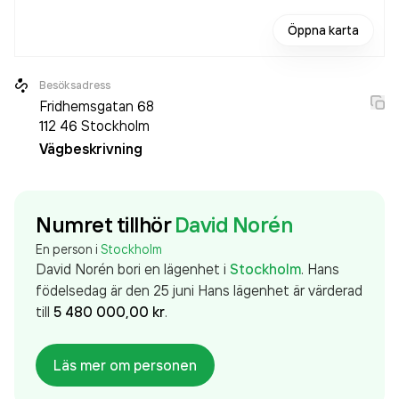
Öppna karta
Besöksadress
Fridhemsgatan 68
112 46
Stockholm
Vägbeskrivning
Numret tillhör
David Norén
En person i
Stockholm
David Norén
bor
i en lägenhet
i
Stockholm
.
Hans
födelsedag är den 25 juni
Hans
lägenhet
är värderad
till
5 480 000,00 kr
.
Läs mer om personen