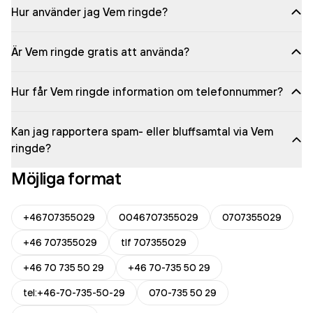
Hur använder jag Vem ringde?
Är Vem ringde gratis att använda?
Hur får Vem ringde information om telefonnummer?
Kan jag rapportera spam- eller bluffsamtal via Vem
ringde?
Möjliga format
+46707355029
0046707355029
0707355029
+46 707355029
tlf 707355029
+46 70 735 50 29
+46 70-735 50 29
tel:+46-70-735-50-29
070-735 50 29